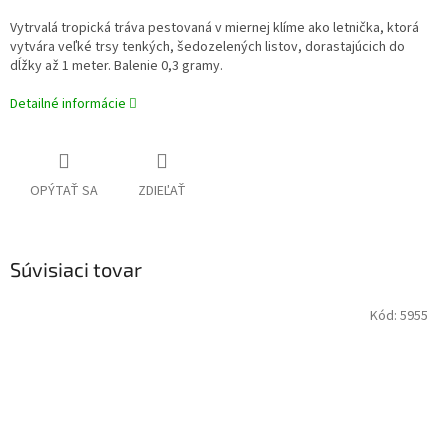
Vytrvalá tropická tráva pestovaná v miernej klíme ako letnička, ktorá
vytvára veľké trsy tenkých, šedozelených listov, dorastajúcich do
dĺžky až 1 meter. Balenie 0,3 gramy.
Detailné informácie
OPÝTAŤ SA
ZDIEĽAŤ
Súvisiaci tovar
Kód:
5955