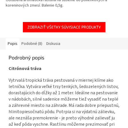
Obľúbená aromatická rastlina na sušenie do polievkových a
koreninových zmesí. Balenie 0,5g.
ZOBRAZIŤ VŠETKY SÚVISIACE PRODUKTY
Popis
Podobné (8)
Diskusia
Podrobný popis
Citrónová tráva
Vytrvalá tropická tráva pestovaná v miernej klíme ako
letnička. Vytvára veľké trsy tenkých, šedozelených listov,
dorastajúcich do dĺžky až 1 meter. Ideálne na pestovanie
v nádobách, silné sadenice môžeme tiež vysadiť na teplé
a záhrevné miesto na záhrade. Má rada dobre priepustnú,
hlinitopiesočnatú pôdu. Potrpia si na výdatnú zálievku,
ale neznáša premokrenie - je preto výhodné zalievať ju
až keď pôda vyschne. Rastlinu môžeme prezimovať pri