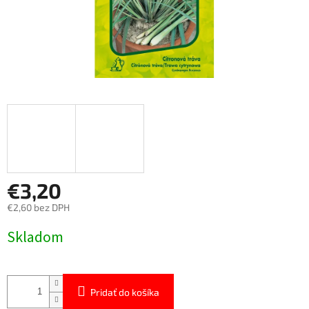
€3,20
€2,60 bez DPH
Jednotková
Skladom
cena:
Pridať do košíka