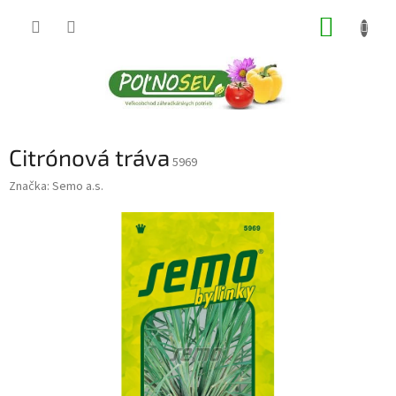
Prejsť
NÁKUP
na
obsah
KOŠÍK
Citrónová tráva
5969
Značka:
Semo a.s.