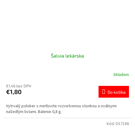
Šalvia lekárska
Skladom
€1,46 bez DPH
€1,80
Do košíka
Vytrvalý poloker s metlovite rozvetvenou stonkou a oválnymi
našedlým listami. Balenie 0,8 g.
Kód:
DS7186