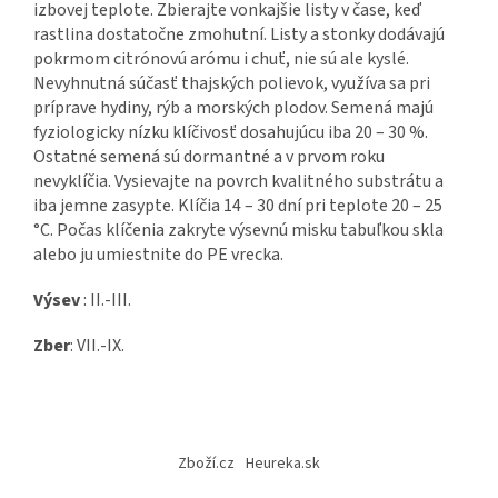
izbovej teplote. Zbierajte vonkajšie listy v čase, keď
rastlina dostatočne zmohutní. Listy a stonky dodávajú
pokrmom citrónovú arómu i chuť, nie sú ale kyslé.
Nevyhnutná súčasť thajských polievok, využíva sa pri
príprave hydiny, rýb a morských plodov. Semená majú
fyziologicky nízku klíčivosť dosahujúcu iba 20 – 30 %.
Ostatné semená sú dormantné a v prvom roku
nevyklíčia. Vysievajte na povrch kvalitného substrátu a
iba jemne zasypte. Klíčia 14 – 30 dní pri teplote 20 – 25
°C. Počas klíčenia zakryte výsevnú misku tabuľkou skla
alebo ju umiestnite do PE vrecka.
Výsev
: II.-III.
Zber
: VII.-IX.
Z
á
Zboží.cz
Heureka.sk
p