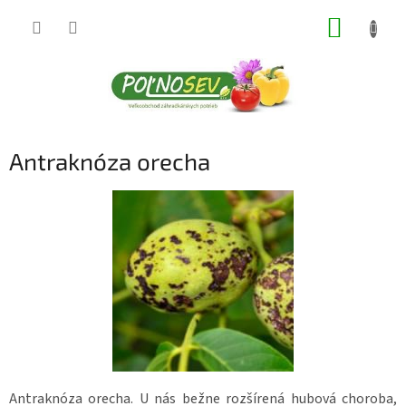
Prejsť
NÁKUP
na
obsah
KOŠÍK
Antraknóza orecha
Antraknóza orecha. U nás bežne rozšírená hubová choroba,