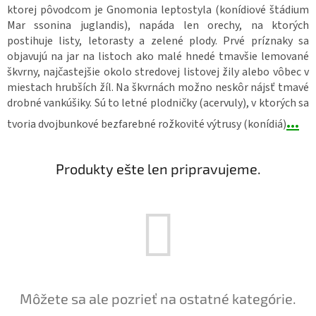
ktorej pôvodcom je Gnomonia leptostyla (konídiové štádium
Mar ssonina juglandis), napáda len orechy, na ktorých
postihuje listy, letorasty a zelené plody. Prvé príznaky sa
objavujú na jar na listoch ako malé hnedé tmavšie lemované
škvrny, najčastejšie okolo stredovej listovej žily alebo vôbec v
miestach hrubších žíl. Na škvrnách možno neskôr nájsť tmavé
drobné vankúšiky. Sú to letné plodničky (acervuly), v ktorých sa
...
tvoria dvojbunkové bezfarebné rožkovité výtrusy (konídiá)
Produkty ešte len pripravujeme.
Môžete sa ale pozrieť na ostatné kategórie.