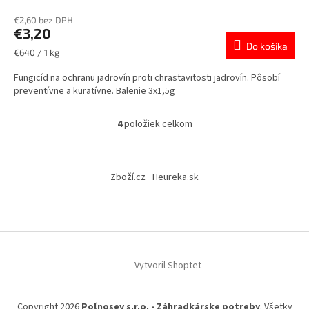
€2,60 bez DPH
€3,20
Do košíka
Jednotková
€640 / 1 kg
cena:
Fungicíd na ochranu jadrovín proti chrastavitosti jadrovín. Pôsobí
preventívne a kuratívne. Balenie 3x1,5g
4
položiek celkom
O
v
l
Z
á
á
Zboží.cz
Heureka.sk
d
p
a
ä
c
t
i
i
e
p
e
r
Vytvoril Shoptet
v
k
y
Copyright 2026
Poľnosev s.r.o. - Záhradkárske potreby
. Všetky