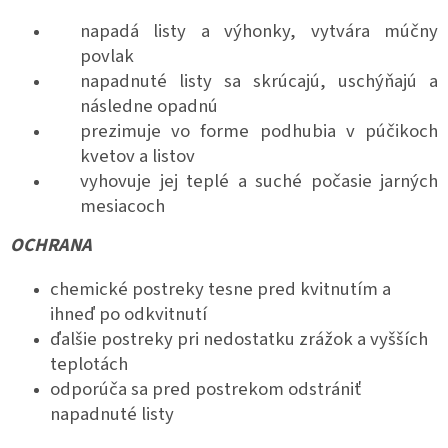
napadá listy a výhonky, vytvára múčny
povlak
napadnuté listy sa skrúcajú, uschýňajú a
následne opadnú
prezimuje vo forme podhubia v púčikoch
kvetov a listov
vyhovuje jej teplé a suché počasie jarných
mesiacoch
OCHRANA
chemické postreky tesne pred kvitnutím a
ihneď po odkvitnutí
ďalšie postreky pri nedostatku zrážok a vyšších
teplotách
odporúča sa pred postrekom odstrániť
napadnuté listy