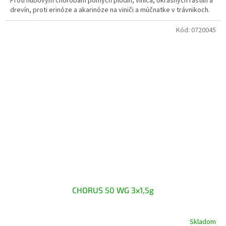
Proti hubovým chorobám poľných plodín, viniča, okrasných rastlín a
drevín, proti erinóze a akarinóze na viniči a múčnatke v trávnikoch.
Kód:
0720045
CHORUS 50 WG 3x1,5g
Skladom