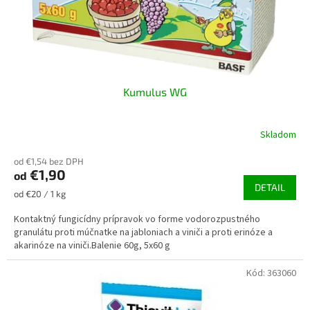
Kumulus WG
Skladom
od €1,54 bez DPH
€1,90
od
DETAIL
Jednotková
od €20 / 1 kg
cena:
Kontaktný fungicídny prípravok vo forme vodorozpustného
granulátu proti múčnatke na jabloniach a viniči a proti erinóze a
akarinóze na viniči.Balenie 60g, 5x60 g
Kód:
363060