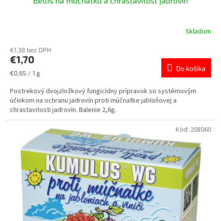
Bellis na mučnatku a chrastavitosť jadrovín
Skladom
€1,38 bez DPH
€1,70
Do košíka
Jednotková
€0,65 / 1 g
cena:
Postrekový dvojzložkový fungicídny prípravok so systémovým
účinkom na ochranu jadrovín proti múčnatke jabloňovej a
chrastavitosti jadrovín. Balenie 2,6g.
Kód:
208060