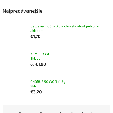
Najpredávanejšie
Bellis na mučnatku a chrastavitosť jadrovín
Skladom
€1,70
Kumulus WG
Skladom
€1,90
od
CHORUS 50 WG 3x1,5g
Skladom
€3,20
R