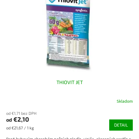
THIOVIT JET
Skladom
od €1,71 bez DPH
€2,10
od
DETAIL
Jednotková
od €21,67 / 1 kg
cena: