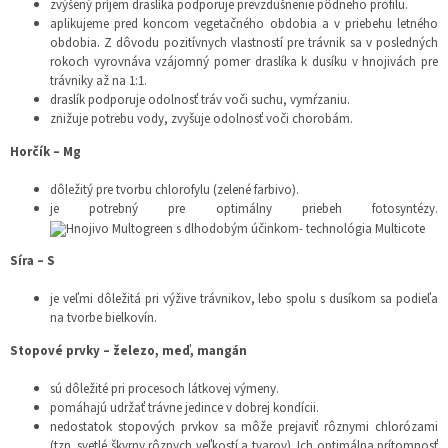
zvýšený príjem draslíka podporuje prevzdušnenie pôdneho profilu.
aplikujeme pred koncom vegetačného obdobia a v priebehu letného
obdobia. Z dôvodu pozitívnych vlastností pre trávnik sa v posledných
rokoch vyrovnáva vzájomný pomer draslíka k dusíku v hnojivách pre
trávniky až na 1:1.
draslík podporuje odolnosť tráv voči suchu, vymŕzaniu.
znižuje potrebu vody, zvyšuje odolnosť voči chorobám.
Horčík – Mg
dôležitý pre tvorbu chlorofylu (zelené farbivo).
je potrebný pre optimálny priebeh fotosyntézy.
Síra – S
je veľmi dôležitá pri výžive trávnikov, lebo spolu s dusíkom sa podieľa
na tvorbe bielkovín.
Stopové prvky – železo, meď, mangán
sú dôležité pri procesoch látkovej výmeny.
pomáhajú udržať trávne jedince v dobrej kondícii.
nedostatok stopových prvkov sa môže prejaviť rôznymi chlorózami
(tzn. svetlé škvrny rôznych veľkostí a tvarov). Ich optimálna prítomnosť