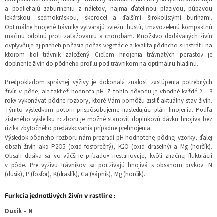
a podliehajú zaburineniu z náletov, najmä ďatelinou plazivou, púpavou
lekárskou, sedmokráskou, skorocel a ďalšími širokolistými burinami.
Optimálne hnojené trávniky vytvárajú sviežu, hustú, tmavozelenú kompaktnú
mačinu odolnú proti zaťažovaniu a chorobám. Množstvo dodávaných živín
ovplyvňuje aj priebeh počasia počas vegetácie a kvalita pôdneho substrátu na
ktorom bol trávnik založený. Cieľom hnojenia trávnatých porastov je
doplnenie živín do pôdneho profilu pod trávnikom na optimálnu hladinu.
Predpokladom správnej výživy je dokonalá znalosť zastúpenia potrebných
živín v pôde, ale taktiež hodnota pH. Z tohto dôvodu je vhodné každé 2 – 3
roky vykonávať pôdne rozbory, ktoré Vám pomôžu zistiť aktuálny stav živín.
Týmto výsledkom potom prispôsobujeme nasledujúci plán hnojenia. Podľa
zisteného výsledku rozboru je možné stanoviť doplnkovú dávku hnojiva bez
rizika zbytočného predávkovania prípadne prehnojenia.
Výsledok pôdneho rozboru nám prezradí pH hodnotenej pôdnej vzorky, ďalej
obsah živín ako P2O5 (oxid fosforečný), K2O (oxid draselný) a Mg (horčík).
Obsah dusíka sa vo väčšine prípadov nestanovuje, kvôli značnej fluktuácii
v pôde. Pre výživu trávnikov sa používajú hnojivá s obsahom prvkov: N
(dusík), P (fosfor), K(draslík), Ca (vápnik), Mg (horčík).
Funkcia jednotlivých živín v rastline :
Dusík – N