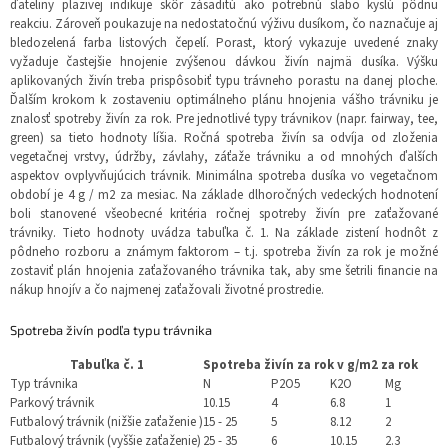
ďateliny plazivej indikuje skôr zásaditú ako potrebnú slabo kyslú pôdnu
reakciu. Zároveň poukazuje na nedostatočnú výživu dusíkom, čo naznačuje aj
bledozelená farba listových čepelí. Porast, ktorý vykazuje uvedené znaky
vyžaduje častejšie hnojenie zvýšenou dávkou živín najmä dusíka. Výšku
aplikovaných živín treba prispôsobiť typu trávneho porastu na danej ploche.
Ďalším krokom k zostaveniu optimálneho plánu hnojenia vášho trávniku je
znalosť spotreby živín za rok. Pre jednotlivé typy trávnikov (napr. fairway, tee,
green) sa tieto hodnoty líšia. Ročná spotreba živín sa odvíja od zloženia
vegetačnej vrstvy, údržby, závlahy, záťaže trávniku a od mnohých ďalších
aspektov ovplyvňujúcich trávnik. Minimálna spotreba dusíka vo vegetačnom
období je 4 g / m2 za mesiac. Na základe dlhoročných vedeckých hodnotení
boli stanovené všeobecné kritéria ročnej spotreby živín pre zaťažované
trávniky. Tieto hodnoty uvádza tabuľka č. 1. Na základe zistení hodnôt z
pôdneho rozboru a známym faktorom – t.j. spotreba živín za rok je možné
zostaviť plán hnojenia zaťažovaného trávnika tak, aby sme šetrili financie na
nákup hnojív a čo najmenej zaťažovali životné prostredie.
Spotreba živín podľa typu trávnika
Tabuľka č. 1
Spotreba živín za rok v g/m2 za rok
Typ trávnika
N
P2O5
K2O
Mg
Parkový trávnik
10.15
4
6.8
1
Futbalový trávnik (nižšie zaťaženie )
15 - 25
5
8.12
2
Futbalový trávnik (vyššie zaťaženie)
25 - 35
6
10.15
2.3