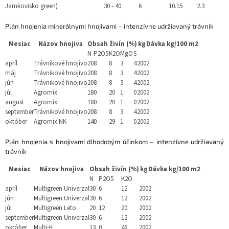
Jamkovisko green)
30 - 40
6
10.15
2.3
Plán hnojenia minerálnymi hnojivami – intenzívne udržiavaný trávnik
Mesiac
Názov hnojiva
Obsah živín (%)
kg
Dávka kg/100 m2
N
P2O5
K2O
MgO
S
apríl
Trávnikové hnojivo
20
8
8
3
4
200
2
máj
Trávnikové hnojivo
20
8
8
3
4
200
2
jún
Trávnikové hnojivo
20
8
8
3
4
200
2
júl
Agromix
18
0
20
1
0
200
2
august
Agromix
18
0
20
1
0
200
2
september
Trávnikové hnojivo
20
8
8
3
4
200
2
október
Agromix NK
14
0
29
1
0
200
2
Plán hnojenia s hnojivami dlhodobým účinkom – intenzívne udržiavaný
trávnik
Mesiac
Názov hnojiva
Obsah živín (%)
kg
Dávka kg/100 m2
N
P2O5
K2O
apríl
Multigreen Univerzal
30
6
12
200
2
jún
Multigreen Univerzal
30
6
12
200
2
júl
Multigreen Leto
20
12
20
200
2
september
Multigreen Univerzal
30
6
12
200
2
október
Multi-K
13
0
46
200
2