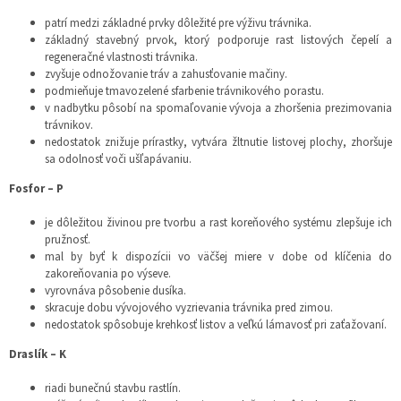
patrí medzi základné prvky dôležité pre výživu trávnika.
základný stavebný prvok, ktorý podporuje rast listových čepelí a
regeneračné vlastnosti trávnika.
zvyšuje odnožovanie tráv a zahusťovanie mačiny.
podmieňuje tmavozelené sfarbenie trávnikového porastu.
v nadbytku pôsobí na spomaľovanie vývoja a zhoršenia prezimovania
trávnikov.
nedostatok znižuje prírastky, vytvára žltnutie listovej plochy, zhoršuje
sa odolnosť voči ušľapávaniu.
Fosfor – P
je dôležitou živinou pre tvorbu a rast koreňového systému zlepšuje ich
pružnosť.
mal by byť k dispozícii vo väčšej miere v dobe od klíčenia do
zakoreňovania po výseve.
vyrovnáva pôsobenie dusíka.
skracuje dobu vývojového vyzrievania trávnika pred zimou.
nedostatok spôsobuje krehkosť listov a veľkú lámavosť pri zaťažovaní.
Draslík – K
riadi bunečnú stavbu rastlín.