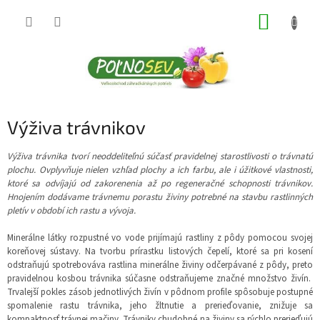
Prejsť
NÁKUP
na
obsah
KOŠÍK
Výživa trávnikov
Výživa trávnika tvorí neoddeliteľnú súčasť pravidelnej starostlivosti o trávnatú
plochu. Ovplyvňuje nielen vzhľad plochy a ich farbu, ale i úžitkové vlastnosti,
ktoré sa odvíjajú od zakorenenia až po regeneračné schopnosti trávnikov.
Hnojením dodávame trávnemu porastu živiny potrebné na stavbu rastlinných
pletív v období ich rastu a vývoja.
Minerálne látky rozpustné vo vode prijímajú rastliny z pôdy pomocou svojej
koreňovej sústavy. Na tvorbu prírastku listových čepelí, ktoré sa pri kosení
odstraňujú spotrebováva rastlina minerálne živiny odčerpávané z pôdy, preto
pravidelnou kosbou trávnika súčasne odstraňujeme značné množstvo živín.
Trvalejší pokles zásob jednotlivých živín v pôdnom profile spôsobuje postupné
spomalenie rastu trávnika, jeho žltnutie a prerieďovanie, znižuje sa
kompaktnosť trávnej mačiny. Trávniky chudobné na živiny sa rýchlo prerieďujú