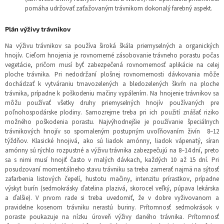
pomáha udržovať zaťažovaným trávnikom dokonalý farebný aspekt.
Plán výživy trávnikov
Na výživu trávnikov sa používa široká škála priemyselných a organických
hnojív. Cieľom hnojenia je rovnomerné zásobovanie trávneho porastu počas
vegetácie, pričom musí byť zabezpečená rovnomernosť aplikácie na celej
ploche trávnika. Pri nedodržaní plošnej rovnomernosti dávkovania môže
dochádzať k vytváraniu tmavozelených a bledozelených škvŕn na ploche
trávnika, prípadne k poškodeniu mačiny vypálením. Na hnojenie trávnikov sa
môžu používať všetky druhy priemyselných hnojív používaných pre
poľnohospodárske plodiny. Samozrejme treba pri ich použití znášať riziko
možného poškodenia porastu. Najvýhodnejšie je používanie špeciálnych
trávnikových hnojív so spomaleným postupným uvoľňovaním živín 8–12
týždňov. Klasické hnojivá, ako sú liadok amónny, liadok vápenatý, síran
amónny sú rýchlo rozpustné a výživu trávnika zabezpečujú na 8–14 dní, preto
sa s nimi musí hnojiť často v malých dávkach, každých 10 až 15 dní. Pri
posudzovaní momentálneho stavu trávniku sa treba zamerať najmä na sýtosť
zafarbenia listových čepelí, hustotu mačiny, intenzitu prírastkov, prípadne
výskyt burín (sedmokrásky ďatelina plazivá, skorocel veľký, púpava lekárska
a ďalšie). V prvom rade si treba uvedomiť, že v dobre vyživovanom a
pravidelne kosenom trávniku nerastú buriny. Prítomnosť sedmokrások v
poraste poukazuje na nízku úroveň výživy daného trávnika. Prítomnosť