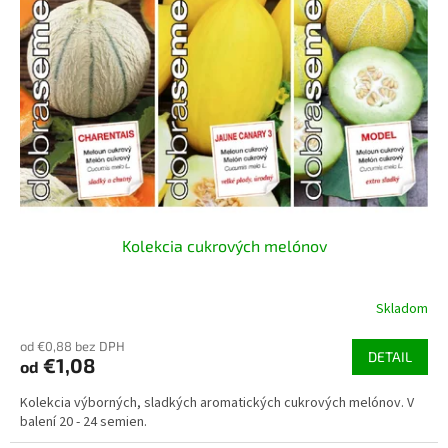
s
u
p
k
r
t
o
o
d
v
u
k
t
o
v
Kolekcia cukrových melónov
Skladom
od €0,88 bez DPH
DETAIL
€1,08
od
Kolekcia výborných, sladkých aromatických cukrových melónov. V
balení 20 - 24 semien.