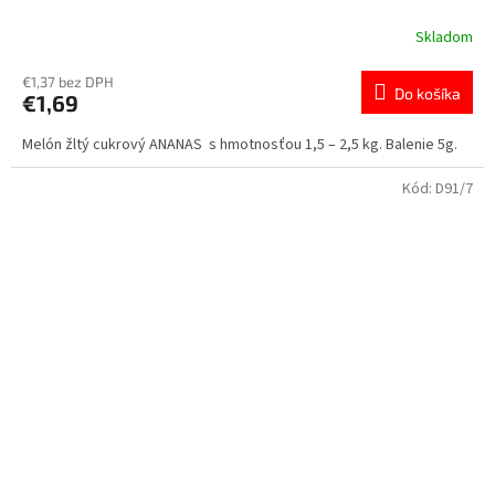
Skladom
€1,37 bez DPH
Do košíka
€1,69
Melón žltý cukrový ANANAS s hmotnosťou 1,5 – 2,5 kg. Balenie 5g.
Kód:
D91/7