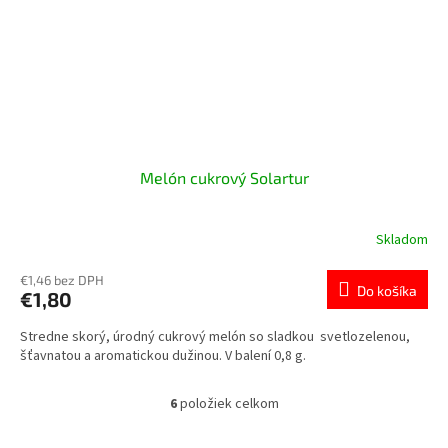
Melón cukrový Solartur
Skladom
€1,46 bez DPH
Do košíka
€1,80
Stredne skorý, úrodný cukrový melón so sladkou svetlozelenou,
šťavnatou a aromatickou dužinou. V balení 0,8 g.
6
položiek celkom
O
v