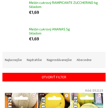
Melón cukrový RAMPICANTE ZUCCHERINO 4g
Skladom
€1,69
Melón cukrový ANANAS 5g
Skladom
€1,69
R
a
Najlacnejšie
Najdrahšie
Najpredávanejšie
Abecedne
d
e
n
OTVORIŤ FILTER
i
e
V
Kód:
DS2115
p
ý
r
p
o
i
d