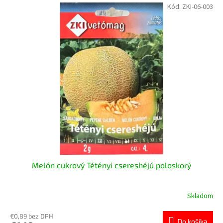
Kód:
ZKI-06-003
Melón cukrový Tétényi csereshéjú poloskorý
Skladom
€0,89 bez DPH
Do košíka