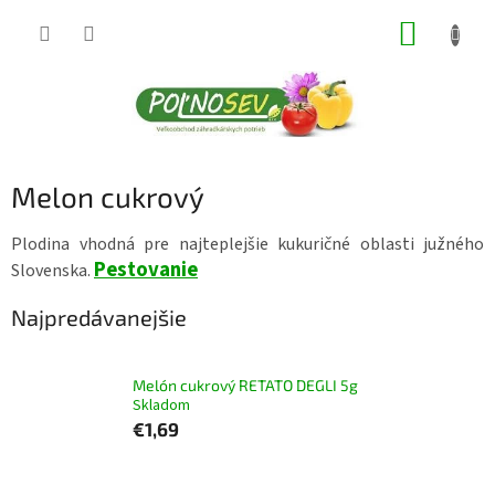
Prejsť
NÁKUP
na
obsah
KOŠÍK
Melon cukrový
Plodina vhodná pre najteplejšie kukuričné oblasti južného
Pestovanie
Slovenska.
Najpredávanejšie
Melón cukrový RETATO DEGLI 5g
Skladom
€1,69