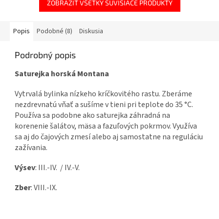
ZOBRAZIŤ VŠETKY SÚVISIACE PRODUKTY
Popis
Podobné (8)
Diskusia
Podrobný popis
Saturejka horská Montana
Vytrvalá bylinka nízkeho kríčkovitého rastu. Zberáme
nezdrevnatú vňať a sušíme v tieni pri teplote do 35 °C.
Používa sa podobne ako saturejka záhradná na
korenenie šalátov, mäsa a fazuľových pokrmov. Využíva
sa aj do čajových zmesí alebo aj samostatne na reguláciu
zažívania.
Výsev
: III.-IV. / IV.-V.
Zber
: VIII.-IX.