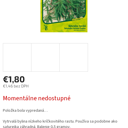
€1,80
€1,46 bez DPH
Jednotková
Momentálne nedostupné
cena:
Položka bola vypredaná…
Vytrvalá bylina nízkeho kríčkovitého rastu. Používa sa podobne ako
saturejka záhradná. Balenie 0,5 gramov.