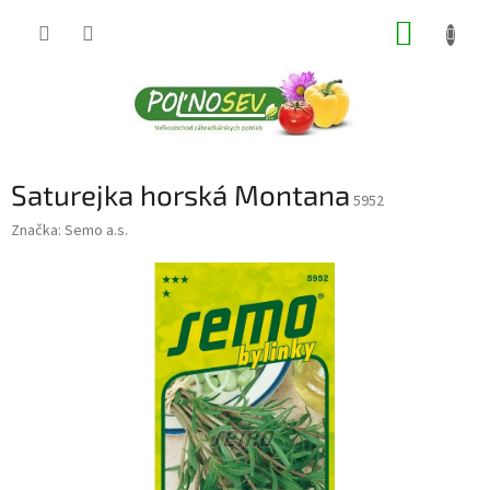
Prejsť
NÁKUP
na
obsah
KOŠÍK
Saturejka horská Montana
5952
Značka:
Semo a.s.