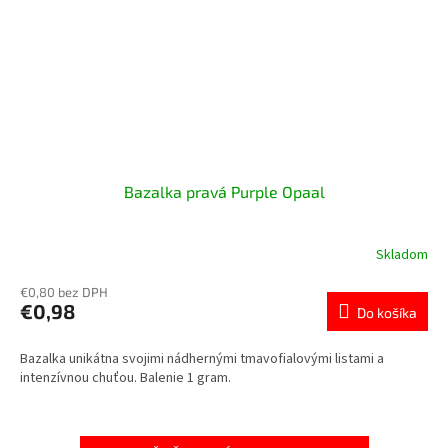
Bazalka pravá Purple Opaal
Skladom
€0,80 bez DPH
€0,98
Do košíka
Bazalka unikátna svojimi nádhernými tmavofialovými listami a
intenzívnou chuťou. Balenie 1 gram.