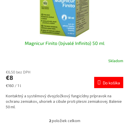
Magnicur Finito (bývalé Infinito) 50 ml
Skladom
€6,50 bez DPH
€8
Do košíka
Jednotková
€160 / 1 l
cena:
Kontaktný a systémový dvojzložkový fungicídny prípravok na
ochranu zemiakov, uhoriek a cibule proti plesni zemiakovej. Balenie
50 ml.
2
položiek celkom
O
v