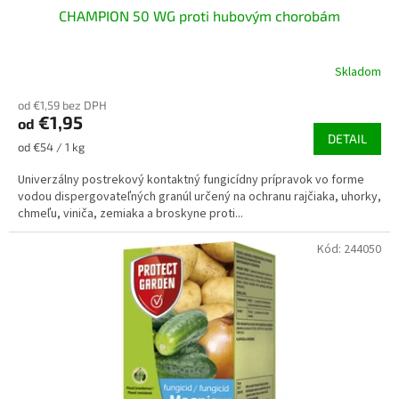
CHAMPION 50 WG proti hubovým chorobám
Skladom
od €1,59 bez DPH
€1,95
od
DETAIL
Jednotková
od €54 / 1 kg
cena:
Univerzálny postrekový kontaktný fungicídny prípravok vo forme
vodou dispergovateľných granúl určený na ochranu rajčiaka, uhorky,
chmeľu, viniča, zemiaka a broskyne proti...
Kód:
244050