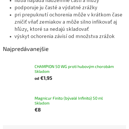
huba napadá nadzemné časti a hľúzy
podporuje ju časté a výdatné zrážky
pri prepuknutí ochorenia môže v krátkom čase
zničiť vňať zemiakov a môže silno infikovať aj
hľúzy, ktoré sa nedajú skladovať
výskyt ochorenia závisí od množstva zrážok
Najpredávanejšie
CHAMPION 50 WG proti hubovým chorobám
Skladom
€1,95
od
Magnicur Finito (bývalé Infinito) 50 ml
Skladom
€8
R