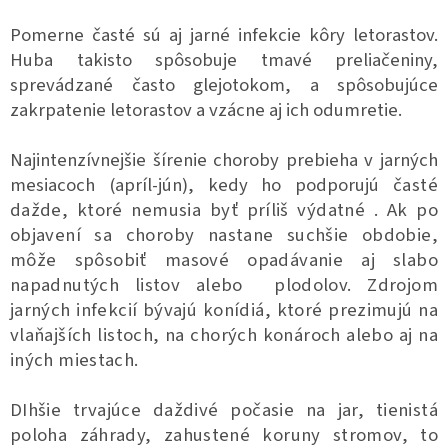
Pomerne časté sú aj jarné infekcie kôry letorastov.
Huba takisto spôsobuje tmavé preliačeniny,
sprevádzané často glejotokom, a spôsobujúce
zakrpatenie letorastov a vzácne aj ich odumretie.
Najintenzívnejšie šírenie choroby prebieha v jarných
mesiacoch (apríl-jún), kedy ho podporujú
časté
dažde, ktoré nemusia byť príliš výdatné
. Ak po
objavení sa choroby nastane
suchšie obdobie,
môže spôsobiť masové opadá
vanie aj slabo
napadnutých listov alebo plodolov.
Zdrojom
jarných infekcií bývajú konídiá, ktoré prezimujú na
vlaňajších listoch, na chorých konároch alebo aj na
iných miestach.
DIhšie trvajúce daždivé počasie na jar, tienis
tá
poloha záhrady, zahustené koruny stromov,
to