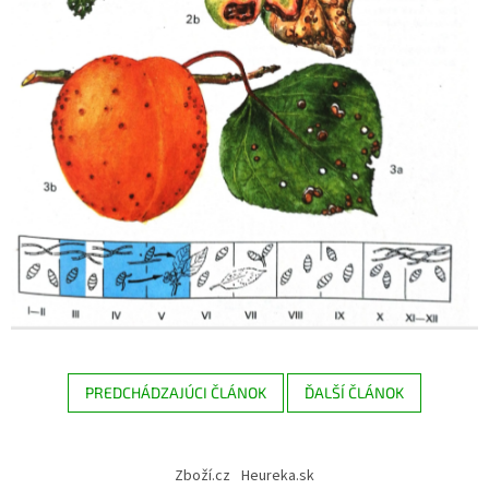
PREDCHÁDZAJÚCI ČLÁNOK
ĎALŠÍ ČLÁNOK
Z
á
Zboží.cz
Heureka.sk