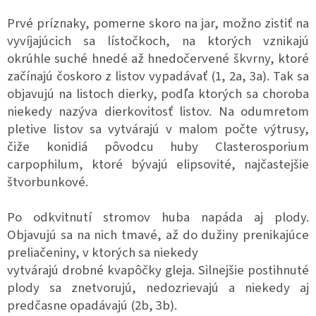
Prvé príznaky, pomerne skoro na jar, možno zistiť na
vyvíjajúcich sa lístočkoch, na ktorých vznikajú
okrúhle suché hnedé až hnedočervené škvrny, ktoré
začínajú čoskoro z listov vypadávať (1, 2a, 3a). Tak sa
objavujú na listoch dierky, podľa ktorých sa choroba
niekedy nazýva dierkovitosť listov. Na odumretom
pletive listov sa vytvárajú v malom počte výtrusy,
čiže konidiá pôvodcu huby Clasterosporium
carpophilum, ktoré bývajú elipsovité, najčastejšie
štvorbunkové.
Po odkvitnutí stromov huba napáda aj plody.
Objavujú sa na nich tmavé, až do dužiny prenikajúce
preliačeniny, v ktorých sa niekedy
vytvárajú drobné kvapôčky gleja. Silnejšie postihnuté
plody sa znetvorujú, nedozrievajú a niekedy aj
predčasne opadávajú (2b, 3b).