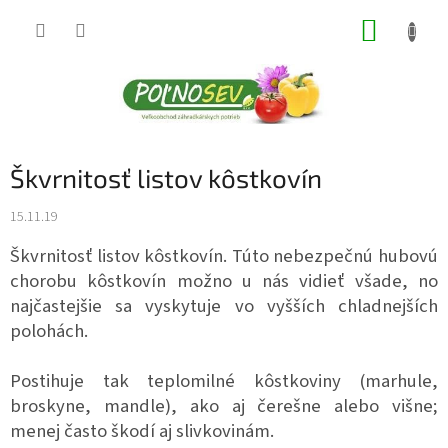
Prejsť
NÁKUP
na
obsah
KOŠÍK
Škvrnitosť listov kôstkovín
15.11.19
Škvrnitosť listov kôstkovín. Túto nebezpečnú hubovú
chorobu kôstkovín možno u nás vidieť všade, no
najčastejšie sa vyskytuje vo vyšších chladnejších
polohách.
Postihuje tak teplomilné kôstkoviny (marhule,
broskyne, mandle), ako aj čerešne alebo višne;
menej často škodí aj slivkovinám.