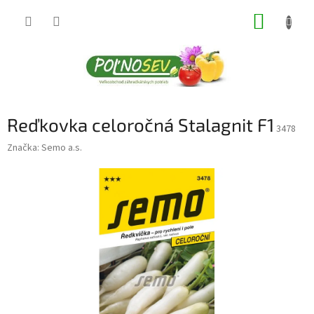
Prejsť
NÁKUP
na
obsah
KOŠÍK
Reďkovka celoročná Stalagnit F1
3478
Značka:
Semo a.s.