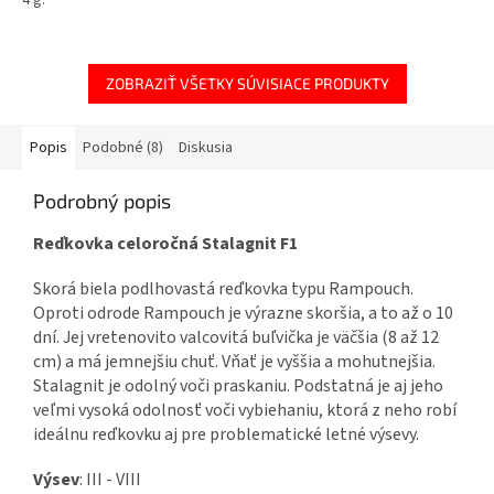
4 g.
ZOBRAZIŤ VŠETKY SÚVISIACE PRODUKTY
Popis
Podobné (8)
Diskusia
Podrobný popis
Reďkovka celoročná Stalagnit F1
Skorá biela podlhovastá reďkovka typu Rampouch.
Oproti odrode Rampouch je výrazne skoršia, a to až o 10
dní. Jej vretenovito valcovitá buľvička je väčšia (8 až 12
cm) a má jemnejšiu chuť. Vňať je vyššia a mohutnejšia.
Stalagnit je odolný voči praskaniu. Podstatná je aj jeho
veľmi vysoká odolnosť voči vybiehaniu, ktorá z neho robí
ideálnu reďkovku aj pre problematické letné výsevy.
Výsev
: III - VIII