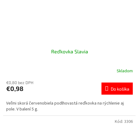
Reďkovka Slavia
Skladom
€0,80 bez DPH
€0,98
Do košíka
Veľmi skorá červenobiela podlhovastá reďkovka na rýchlenie aj
pole. V balení 5 g.
Kód:
3306