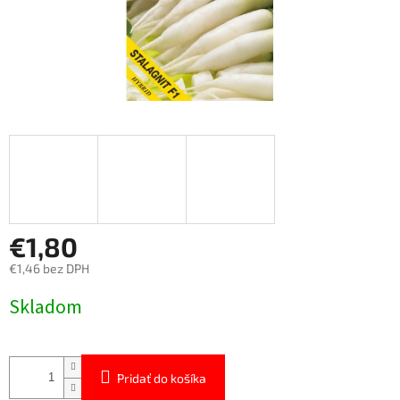
€1,80
€1,46 bez DPH
Jednotková
Skladom
cena:
Pridať do košíka