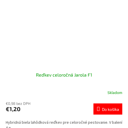
Reďkev celoročná Jarola F1
Skladom
€0,98 bez DPH
€1,20
Do košíka
Hybridná biela lahôdková reďkev pre celoročné pestovanie. V balení