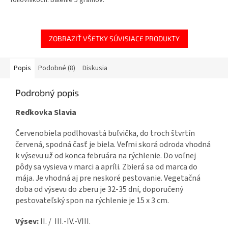
fóliovníkoch. Balenie 5 gramov.
ZOBRAZIŤ VŠETKY SÚVISIACE PRODUKTY
Popis
Podobné (8)
Diskusia
Podrobný popis
Reďkovka Slavia
Červenobiela
podlhovastá
buľvička,
do
troch štvrtín
červená
,
spodná časť
je biela
.
Veľmi
skorá odroda
vhodná
k
výsevu
už
od
konca
februára
na rýchlenie
.
Do voľnej
pôdy
sa
vysieva
v
marci
a
apríli
.
Zbierá
sa
od
marca
do
mája
.
Je
vhodná aj
pre
neskoré
pestovanie
.
Vegetačná
doba
od
výsevu
do
zberu je
32-35
dní,
doporučený
pestovateľský
spon
na
rýchlenie
je
15
x
3
cm
.
Výsev:
II. / III.-IV.-VIII.