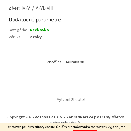
Zber:
IV.-V. / V.-VI.-VIII.
Dodatočné parametre
Kategória
:
Reďkovka
Záruka
:
2 roky
Z
á
Zboží.cz
Heureka.sk
p
ä
t
i
e
Vytvoril Shoptet
Copyright 2026
Poľnosev s.r.o. - Záhradkárske potreby
. Všetky
práva vyhradené.
Tento web používa súbory cookie. Ďalším prechádzaním tohto webu vyjadrujete