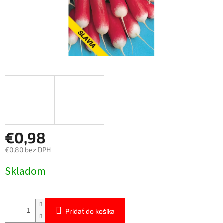
€0,98
€0,80 bez DPH
Jednotková
Skladom
cena:
Pridať do košíka