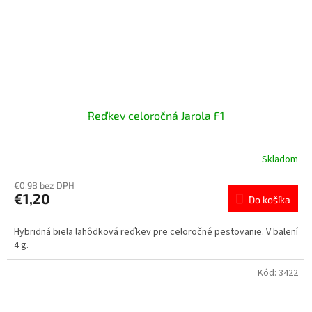
Reďkev celoročná Jarola F1
Skladom
€0,98 bez DPH
€1,20
Do košíka
Hybridná biela lahôdková reďkev pre celoročné pestovanie. V balení
4 g.
Kód:
3422