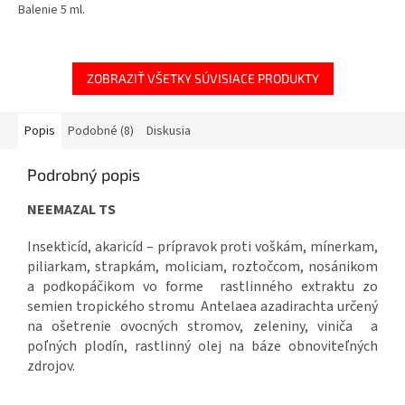
Balenie 5 ml.
ZOBRAZIŤ VŠETKY SÚVISIACE PRODUKTY
Popis
Podobné (8)
Diskusia
Podrobný popis
NEEMAZAL TS
Insekticíd, akaricíd – prípravok proti voškám, mínerkam,
piliarkam, strapkám, moliciam, roztočcom, nosánikom
a podkopáčikom vo forme rastlinného extraktu zo
semien tropického stromu Antelaea azadirachta určený
na ošetrenie ovocných stromov, zeleniny, viniča a
poľných plodín, rastlinný olej na báze obnoviteľných
zdrojov.