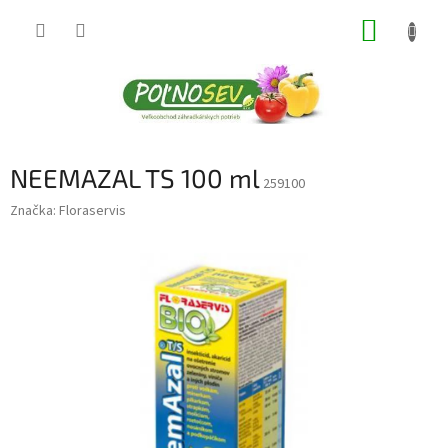
Prejsť
NÁKUP
na
obsah
KOŠÍK
NEEMAZAL TS 100 ml
259100
Značka:
Floraservis