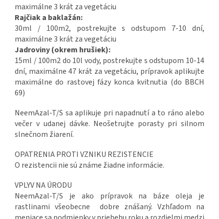
maximálne 3 krát za vegetáciu
Rajčiak a baklažán:
30ml / 100m2, postrekujte s odstupom 7-10 dní,
maximálne 3 krát za vegetáciu
Jadroviny (okrem hrušiek):
15ml / 100m2 do 10l vody, postrekujte s odstupom 10-14
dní, maximálne 47 krát za vegetáciu, prípravok aplikujte
maximálne do rastovej fázy konca kvitnutia (do BBCH
69)
NeemAzal-T/S sa aplikuje pri napadnutí a to ráno alebo
večer v udanej dávke. Neošetrujte porasty pri silnom
slnečnom žiarení.
OPATRENIA PROTI VZNIKU REZISTENCIE
O rezistencii nie sú známe žiadne informácie.
VPLYV NA ÚRODU
NeemAzal-T/S je ako prípravok na báze oleja je
rastlinami všeobecne dobre znášaný. Vzhľadom na
meniace sa podmienky v priehehu roku a rozdielmi medzi