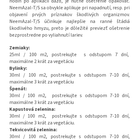
hodín po aplikácii dážď, je nutné ošetrenie opakovať.
NeemAzal-T/S sa obvykle aplikuje pri napadnutí, resp. pri
objavení prvých príznakov škodlivých organizmov.
NeemAzal-T/S účinkuje najlepšie na ranné štádiá
škodlivého hmyzu, preto je dôležité previezť ošetrenie
bezprostredne po vyliahnutí lariev.
Zemiaky:
25ml / 100 m2, postrekujte s odstupom 7 dní,
maximálne 2 krát za vegetáciu
Bylinky:
30ml / 100 m2, postrekujte s odstupom 7-10 dní,
maximálne 3 krát za vegetáciu
Špenát:
30ml / 100 m2, postrekujte s odstupom 7-10 dní,
maximálne 3 krát za vegetáciu
Kapustová zelenina:
30ml / 100 m2, postrekujte s odstupom 7-10 dní,
maximálne 3 krát za vegetáciu.
Tekvicovitá zelenina:
30ml / 100 m2, postrekujte s odstupom 7-10 dní,