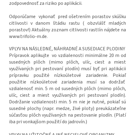
zodpovednosť za riziko po aplikácii.
Odporúčame vykonať pred ošetrením porastov skúšku
citlivosti v danom štádiu rastu ( obzvlášť mladých
porastov!) Aktuálny zoznam citlivosti rastlín nájdete na
www.trifolio-m.de.
VPLYV NA NÁSLEDNÉ, NÁHRADNÉ A SUSEDIACE PLODINY
Prípravok aplikujte vo vzdialenosti minimálne 20 m od
susedných plôch (mimo plôch, ulíc, ciest a miest
využívaných pri pestovaní plodín) musí byť pri aplikácii
prípravku použité nízkoúletové zariadenie. Pokiaľ
použitie nízkoúletové zariadenia musí sa dodržať
vzdialenosť min. 5 m od susedných plôch (mimo plôch,
ulíc, ciest a miest využívaných pri pestovaní plodín).
Dodržanie vzdialenosti min. 5 m nie je nutné, pokiaľ sú
susedné plochy (napr. medze, živé ploty) preukázateľne
súčasťou plôch využívaných na pestovanie plodín. (Platí
iba pri vonkajšom použití do jadrovín.)