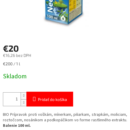
€20
€16,26 bez DPH
Jednotková
€200 / 1 l
cena:
Skladom
Pridať do košíka
BIO Prípravok proti voškám, mínerkam, piliarkam, strapkám, moliciam,
roztočcom, nosánikom a podkopáčikom vo forme rastlinného extraktu.
Balenie 100 ml.