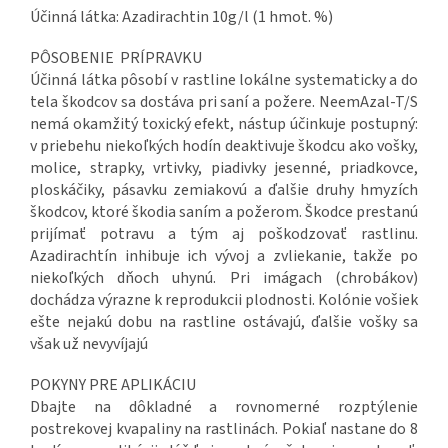
Účinná látka: Azadirachtin 10g/l (1 hmot. %)
PÔSOBENIE PRÍPRAVKU
Účinná látka pôsobí v rastline lokálne systematicky a do
tela škodcov sa dostáva pri saní a požere. NeemAzal-T/S
nemá okamžitý toxický efekt, nástup účinkuje postupný:
v priebehu niekoľkých hodín deaktivuje škodcu ako vošky,
molice, strapky, vrtivky, piadivky jesenné, priadkovce,
ploskáčiky, pásavku zemiakovú a ďalšie druhy hmyzích
škodcov, ktoré škodia saním a požerom. Škodce prestanú
prijímať potravu a tým aj poškodzovať rastlinu.
Azadirachtín inhibuje ich vývoj a zvliekanie, takže po
niekoľkých dňoch uhynú. Pri imágach (chrobákov)
dochádza výrazne k reprodukcii plodnosti. Kolónie vošiek
ešte nejakú dobu na rastline ostávajú, ďalšie vošky sa
však už nevyvíjajú
POKYNY PRE APLIKÁCIU
Dbajte na dôkladné a rovnomerné rozptýlenie
postrekovej kvapaliny na rastlinách. Pokiaľ nastane do 8