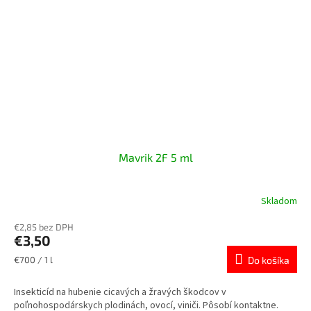
Mavrik 2F 5 ml
Skladom
€2,85 bez DPH
€3,50
Jednotková
€700 / 1 l
Do košíka
cena:
Insekticíd na hubenie cicavých a žravých škodcov v
poľnohospodárskych plodinách, ovocí, viniči. Pôsobí kontaktne.