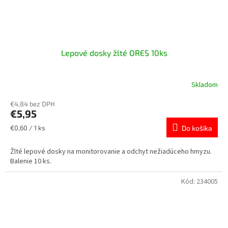
Lepové dosky žlté ORES 10ks
Skladom
€4,84 bez DPH
€5,95
Jednotková
€0,60 / 1 ks
Do košíka
cena:
Žlté lepové dosky na monitorovanie a odchyt nežiadúceho hmyzu.
Balenie 10 ks.
Kód:
234005