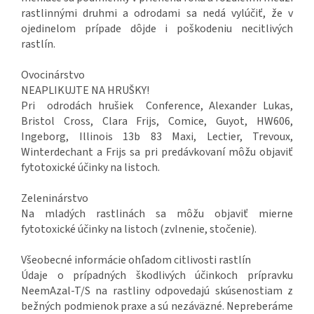
rastlinnými druhmi a odrodami sa nedá vylúčiť, že v
ojedinelom prípade dôjde i poškodeniu necitlivých
rastlín.
Ovocinárstvo
NEAPLIKUJTE NA HRUŠKY!
Pri odrodách hrušiek Conference, Alexander Lukas,
Bristol Cross, Clara Frijs, Comice, Guyot, HW606,
Ingeborg, Illinois 13b 83 Maxi, Lectier, Trevoux,
Winterdechant a Frijs sa pri predávkovaní môžu objaviť
fytotoxické účinky na listoch.
Zeleninárstvo
Na mladých rastlinách sa môžu objaviť mierne
fytotoxické účinky na listoch (zvlnenie, stočenie).
Všeobecné informácie ohľadom citlivosti rastlín
Údaje o prípadných škodlivých účinkoch prípravku
NeemAzal-T/S na rastliny odpovedajú skúsenostiam z
bežných podmienok praxe a sú nezáväzné. Nepreberáme