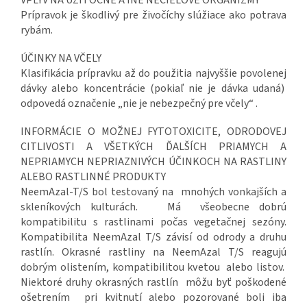
VPLYV NA UŽITOČNÉ A INÉ NECIELOVÉ ORGANIZMY
Prípravok je škodlivý pre živočíchy slúžiace ako potrava
rybám.
ÚČINKY NA VČELY
Klasifikácia prípravku až do použitia najvyššie povolenej
dávky alebo koncentrácie (pokiaľ nie je dávka udaná)
odpovedá označenie „nie je nebezpečný pre včely“ .
INFORMÁCIE O MOŽNEJ FYTOTOXICITE, ODRODOVEJ
CITLIVOSTI A VŠETKÝCH ĎALŠÍCH PRIAMYCH A
NEPRIAMYCH NEPRIAZNIVÝCH ÚČINKOCH NA RASTLINY
ALEBO RASTLINNÉ PRODUKTY
NeemAzal-T/S bol testovaný na mnohých vonkajších a
skleníkových kulturách. Má všeobecne dobrú
kompatibilitu s rastlinami počas vegetačnej sezóny.
Kompatibilita NeemAzal T/S závisí od odrody a druhu
rastlín. Okrasné rastliny na NeemAzal T/S reagujú
dobrým olistením, kompatibilitou kvetou alebo listov.
Niektoré druhy okrasných rastlín môžu byť poškodené
ošetrením pri kvitnutí alebo pozorované boli iba