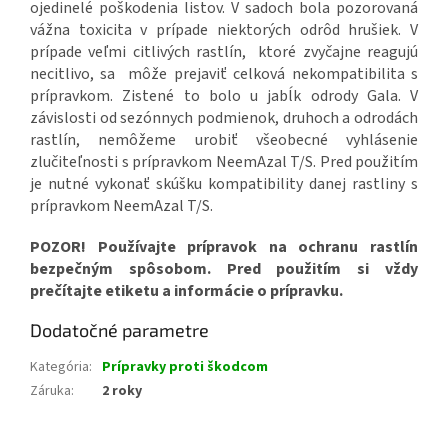
ojedinelé poškodenia listov. V sadoch bola pozorovaná
vážna toxicita v prípade niektorých odrôd hrušiek. V
prípade veľmi citlivých rastlín, ktoré zvyčajne reagujú
necitlivo, sa môže prejaviť celková nekompatibilita s
prípravkom. Zistené to bolo u jabĺk odrody Gala. V
závislosti od sezónnych podmienok, druhoch a odrodách
rastlín, nemôžeme urobiť všeobecné vyhlásenie
zlučiteľnosti s prípravkom NeemAzal T/S. Pred použitím
je nutné vykonať skúšku kompatibility danej rastliny s
prípravkom NeemAzal T/S.
POZOR! Používajte prípravok na ochranu rastlín
bezpečným spôsobom. Pred použitím si vždy
prečítajte etiketu a informácie o prípravku.
Dodatočné parametre
Kategória
:
Prípravky proti škodcom
Záruka
:
2 roky