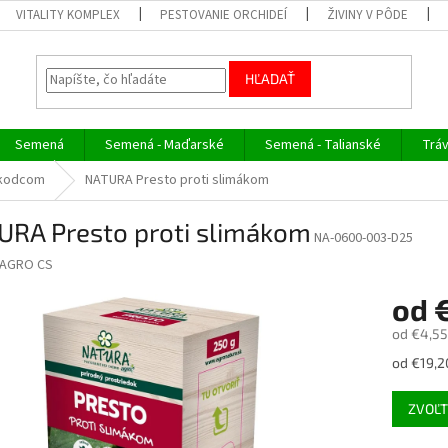
VITALITY KOMPLEX
PESTOVANIE ORCHIDEÍ
ŽIVINY V PÔDE
HĽADAŤ
Semená
Semená - Maďarské
Semená - Talianské
Trá
 škodcom
NATURA Presto proti slimákom
URA Presto proti slimákom
NA-0600-003-D25
AGRO CS
od
od
€4,55
Jednotk
od €19,20
cena:
ZVOĽT