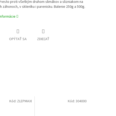
resto proti všetkým druhom slimákov a slizniakom
na
h záhonoch, v skleníku i parenisku. Balenie 250g a 500g.
informácie
OPÝTAŤ SA
ZDIEĽAŤ
Kód:
ZLEPMAXI
Kód:
304000