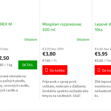
REX M
Mospilan rozprasovac
Lepové d
500 ml
10ks
Skladom
Skladom
03 bez
€3,09 bez DPH
€4,84 bez
€3,80
€5,95
2,50
Jednotková
Jednotková
€7,60 / 1 l
€0,60 / 1 k
ková
cena:
cena:
60 / 1 kg
DETAIL
Do košíka
Do ko
ovaná návnada na
u poľných plodín,
Prípravok v spreji proti
Žlté lepov
ny, ovocných rastlín,
voškám, moliciam a ďalšiemu
monitorova
ých rastlín a
širokému spektru nežiadúceho
nežiadúceh
kových rastlín proti
hmyzu na rastlinách. Stačí
ks.
om a slizniakom. Balenie
pridať vodu a môžete ho začať
500 g.
používať. Balenie 500 ml.