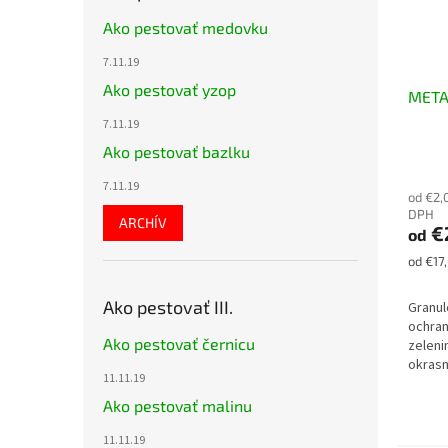
Ako pestovať medovku
7.11.19
Ako pestovať yzop
META
7.11.19
Ako pestovať bazlku
7.11.19
od €2,
DPH
ARCHÍV
€
od
Jednot
od €17,
cena:
Ako pestovať III.
Granul
ochran
Ako pestovať černicu
zeleni
okrasn
11.11.19
sklení
slimák
Ako pestovať malinu
100 a 
11.11.19