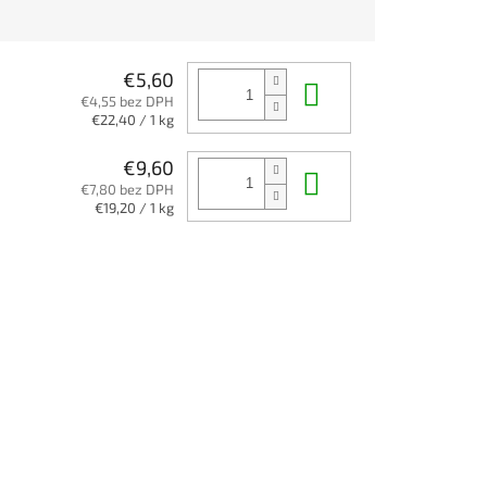
€5,60
Do košíka
€4,55 bez DPH
Jednotková
€22,40 / 1 kg
cena:
€9,60
Do košíka
€7,80 bez DPH
Jednotková
€19,20 / 1 kg
cena: