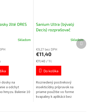
osky žlté ORES
Sanium Ultra (bývalý
Decis) rozprašovač
Skladom
Skladom
Ďalší
produkt
 DPH
€9,27 bez DPH
€11,40
Jednotková
s
€11,40 / 1 l
cena:
šíka
Do košíka
é dosky na
Rozriedený postrekový
nie a odchyt
insekticídny prípravok na
o hmyzu. Balenie 10
priame použitie vo forme
kvapaliny k aplikácii bez
riedenia určený na ochranu
okrasných rastlín, zeleniny a
ovocných stromov voči...