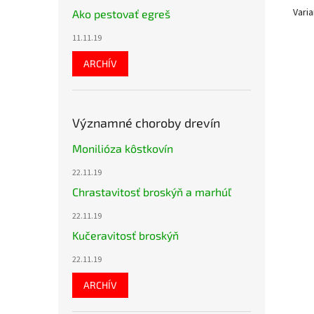
Varia
Ako pestovať egreš
11.11.19
ARCHÍV
Významné choroby drevín
Monilióza kôstkovín
22.11.19
Chrastavitosť broskýň a marhúľ
22.11.19
Kučeravitosť broskýň
22.11.19
ARCHÍV