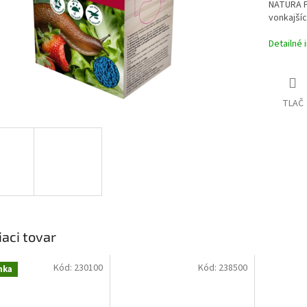
NATURA P
vonkajšíc
Detailné 
TLAČ
iaci tovar
Kód:
230100
Kód:
238500
nka