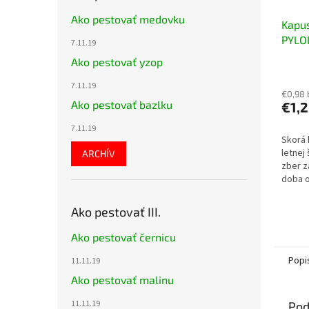
Ako pestovať medovku
Kapus
PYLO
7.11.19
Ako pestovať yzop
7.11.19
€0,98
Ako pestovať bazlku
€1,
7.11.19
Skorá 
letnej
ARCHÍV
zber z
doba o
Baleni
Ako pestovať III.
Ako pestovať černicu
Popi
11.11.19
Ako pestovať malinu
11.11.19
Pod