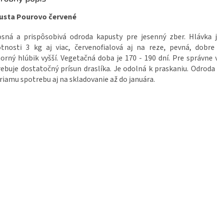
usta Pourovo červené
osná
a
prispôsobivá
odroda kapusty
pre
jesenný zber
.
Hlávka
tnosti 3
kg
aj
viac
,
červenofialová
aj
na
reze
,
pevná
,
dobre
torný
hlúbik
vyšší
.
Vegetačná doba
je
170
-
190
dní
.
Pre správne
rebuje
dostatočný
prísun
draslíka
.
Je
odolná
k
praskaniu
.
Odroda
riamu spotrebu
aj
na skladovanie
až
do
januára
.