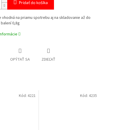
Pridať do košíka
e
vhodná
na priamu spotrebu
aj
na skladovanie
až
do
V balení 0,8g
informácie
OPÝTAŤ SA
ZDIEĽAŤ
Kód:
4221
Kód:
4235