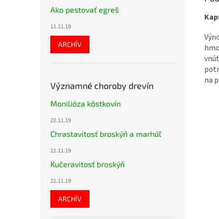
Ako pestovať egreš
Kap
11.11.19
Výn
ARCHÍV
hmo
vnú
pot
na p
Významné choroby drevín
Monilióza kôstkovín
22.11.19
Chrastavitosť broskýň a marhúľ
22.11.19
Kučeravitosť broskýň
22.11.19
ARCHÍV