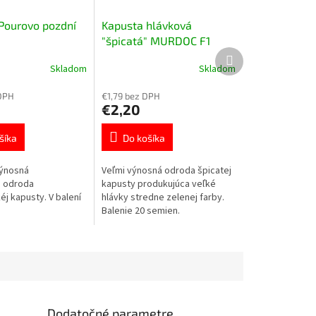
Pourovo pozdní
Kapusta hlávková
"špicatá" MURDOC F1
Ďalší
produkt
Skladom
Skladom
DPH
€1,79 bez DPH
€2,20
šíka
Do košíka
výnosná
Veľmi výnosná odroda špicatej
 odroda
kapusty produkujúca veľké
j kapusty. V balení
hlávky stredne zelenej farby.
Balenie 20 semien.
Dodatočné parametre