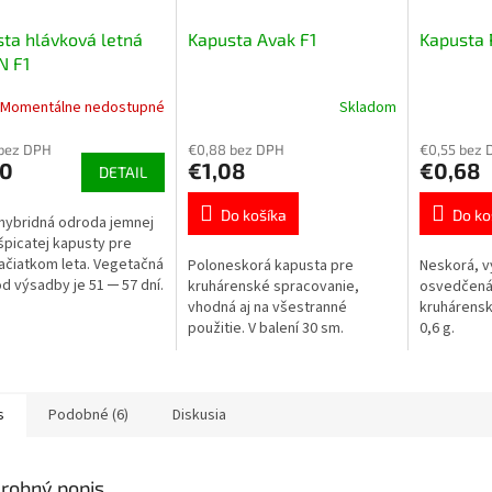
ta hlávková letná
Kapusta Avak F1
Kapusta 
N F1
Momentálne nedostupné
Skladom
 bez DPH
€0,88 bez DPH
€0,55 bez 
20
€1,08
€0,68
DETAIL
Do košíka
Do ko
hybridná odroda jemnej
 špicatej kapusty pre
ačiatkom leta. Vegetačná
Poloneskorá kapusta pre
Neskorá, 
d výsadby je 51 ─ 57 dní.
kruhárenské spracovanie,
osvedčená
e 40 semien.
vhodná aj na všestranné
kruhárenské
použitie. V balení 30 sm.
0,6 g.
s
Podobné (6)
Diskusia
robný popis