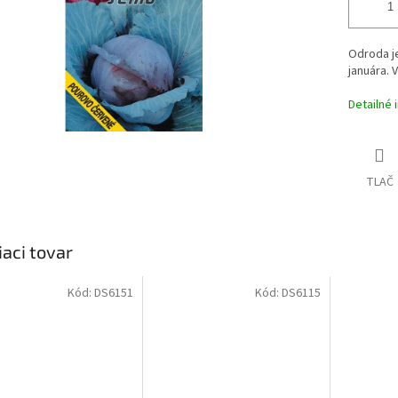
Odroda
j
januára
. 
Detailné 
TLAČ
iaci tovar
Kód:
DS6151
Kód:
DS6115