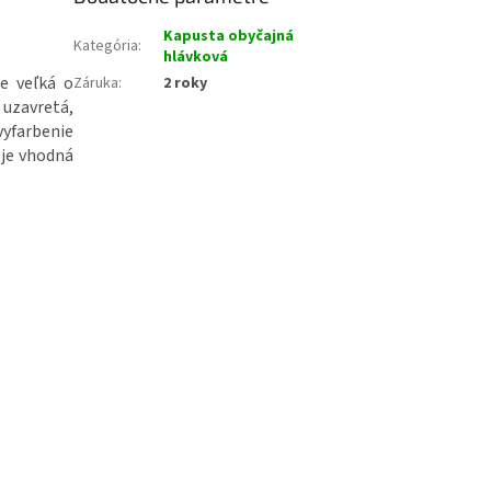
Kapusta obyčajná
Kategória
:
hlávková
je
veľká o
Záruka
:
2 roky
uzavretá
,
vyfarbenie
je
vhodná