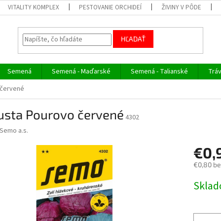
VITALITY KOMPLEX
PESTOVANIE ORCHIDEÍ
ŽIVINY V PÔDE
HĽADAŤ
Semená
Semená - Maďarské
Semená - Talianské
Trá
 červené
usta Pourovo červené
4302
Semo a.s.
€0,
€0,80 b
Jednotk
Skla
cena: