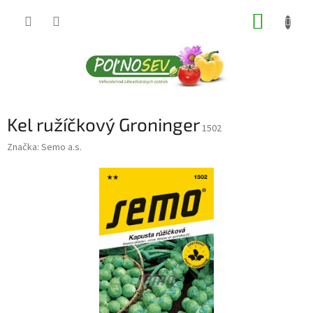
Prejsť
NÁKUP
na
obsah
KOŠÍK
Kel ružíčkový Groninger
1502
Značka:
Semo a.s.