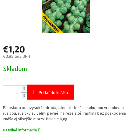
€1,20
€0,98 bez DPH
Jednotková
Skladom
cena:
Pridať do košíka
Poloskorá polovysoká odroda, silne olistená s mohutnou vrcholovou
ružicou, ružičky sú veľmi pevné, na reze žlté, rastlina bez poškodenia
znáša aj silnejšie mrazy. Balenie 0,8g.
Detailné informácie