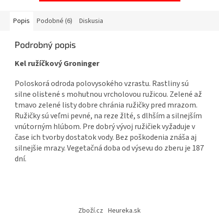
Popis
Podobné (6)
Diskusia
Podrobný popis
Kel ružíčkový Groninger
Poloskorá odroda polovysokého vzrastu. Rastliny sú
silne olistené s mohutnou vrcholovou ružicou. Zelené až
tmavo zelené listy dobre chránia ružičky pred mrazom.
Ružičky sú veľmi pevné, na reze žlté, s dlhším a silnejším
vnútorným hlúbom. Pre dobrý vývoj ružičiek vyžaduje v
čase ich tvorby dostatok vody. Bez poškodenia znáša aj
silnejšie mrazy. Vegetačná doba od výsevu do zberu je 187
dní.
Z
á
Zboží.cz
Heureka.sk
p