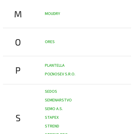
M
MOUDRY
O
ORES
PLANTELLA
P
POĽNOSEV S.R.O.
SEDOS
SEMENARSTVO
SEMO A.S.
S
STAPEX
STREND