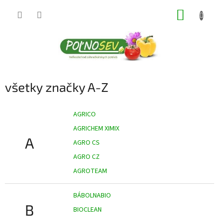
Prejsť
NÁKUP
na
obsah
KOŠÍK
všetky značky A-Z
AGRICO
AGRICHEM XIMIX
A
AGRO CS
AGRO CZ
AGROTEAM
BÁBOLNABIO
B
BIOCLEAN