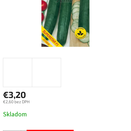
€3,20
€2,60 bez DPH
Jednotková
Skladom
cena: