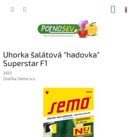
Prejsť
NÁKUP
na
obsah
KOŠÍK
Uhorka šalátová "hadovka"
Superstar F1
2415
Značka:
Semo a.s.