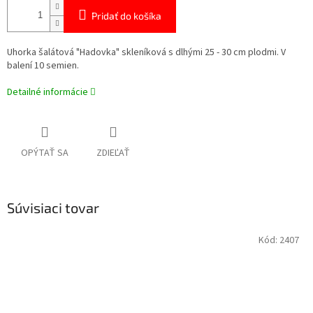
Pridať do košíka
Uhorka šalátová "Hadovka" skleníková s dlhými
25
-
30
cm
plodmi. V
balení 10 semien.
Detailné informácie
OPÝTAŤ SA
ZDIEĽAŤ
Súvisiaci tovar
Kód:
2407