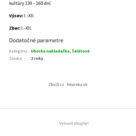
kultúry
130
-
160 dní
.
Výsev:
I.-XII.
Zber:
I.-XII.
Dodatočné parametre
Kategória
:
Uhorka nakladačka, šalátová
Záruka
:
2 roky
Z
á
Zboží.cz
Heureka.sk
p
ä
t
i
e
Vytvoril Shoptet