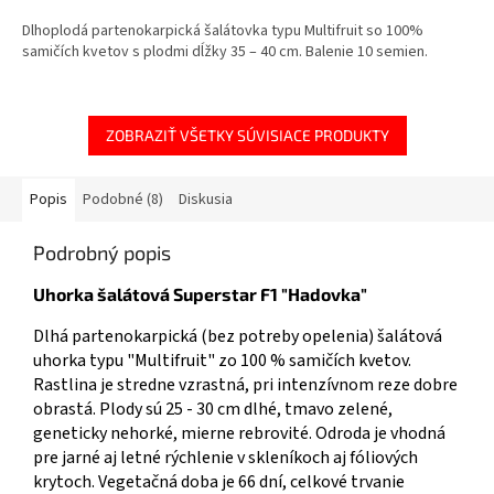
Dlhoplodá partenokarpická šalátovka typu Multifruit so 100%
samičích kvetov s plodmi dĺžky 35 – 40 cm. Balenie 10 semien.
ZOBRAZIŤ VŠETKY SÚVISIACE PRODUKTY
Popis
Podobné (8)
Diskusia
Podrobný popis
Uhorka šalátová Superstar F1 "Hadovka"
Dlhá
partenokarpická (bez potreby opelenia)
šalátová
uhorka
typu
"
Multifruit" z
o 100
%
samičích kvetov
.
Rastlina
je
stredne
vzrastná
,
pri intenzívnom
reze
dobre
obrastá
.
Plody
sú
25
-
30
cm
dlhé
,
tmavo
zelené
,
geneticky
nehorké
,
mierne
rebrovité
.
Odroda
je
vhodná
pre
jarné aj
letné
rýchlenie v
skleníkoch
aj
fóliových
krytoch
.
Vegetačná doba
je
66
dní,
celkové trvanie