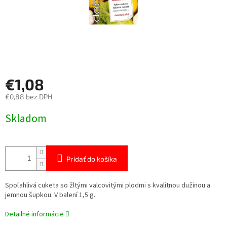
€1,08
€0,88 bez DPH
Jednotková
Skladom
cena:
Pridať do košíka
Spoľahlivá cuketa so žltými valcovitými plodmi
s kvalitnou dužinou a
jemnou šupkou. V balení 1,5 g.
Detailné informácie