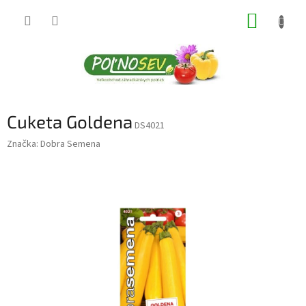
Prejsť
NÁKUP
na
obsah
KOŠÍK
Cuketa Goldena
DS4021
Značka:
Dobra Semena