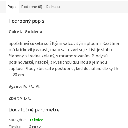
Popis
Podobné (8)
Diskusia
Podrobný popis
Cuketa Goldena
Spoľahlivá cuketa so žltými valcovitými plodmi. Rastlina
má kríčkovitý vzrast, málo sa rozvetvuje. List je slabo
členený, stredne zelený, s mramorovaním. Plody sú
podlhovasté, hladké, s kvalitnou dužinou a jemnou
šupkou. Plody zbierajte postupne, keď dosiahnu dĺžky 15
─ 20 cm.
Výsev:
IV. / V.-VI.
Zber:
VII.-X.
Dodatočné parametre
Kategória
:
Tekvica
Záruka
:
2 roky