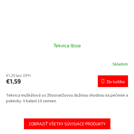
Tekvica Ibiza
Skladom
€1,29 bez DPH
€1,59
Do košíka
Tekvica muškátová so žltooranžovou dužinou vhodnou na pečenie a
polievky. V balení 10 semien.
ZOBRAZIŤ VŠETKY SÚVISIACE PRODUKTY