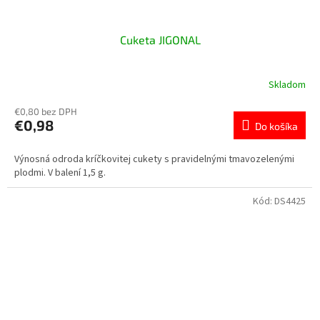
Cuketa JIGONAL
Skladom
€0,80 bez DPH
€0,98
Do košíka
Výnosná odroda kríčkovitej cukety s pravidelnými tmavozelenými
plodmi. V balení 1,5 g.
Kód:
DS4425