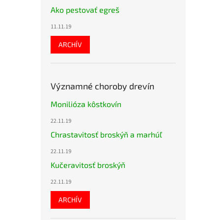
Ako pestovať egreš
11.11.19
ARCHÍV
Významné choroby drevín
Monilióza kôstkovín
22.11.19
Chrastavitosť broskýň a marhúľ
22.11.19
Kučeravitosť broskýň
22.11.19
ARCHÍV