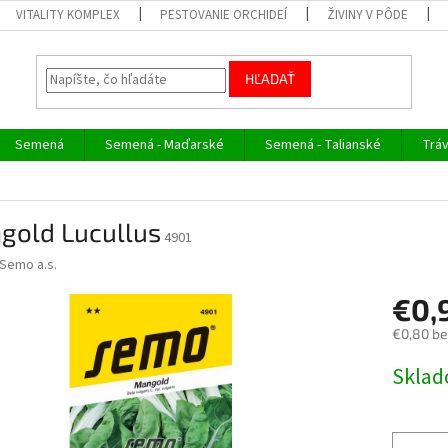
VITALITY KOMPLEX
PESTOVANIE ORCHIDEÍ
ŽIVINY V PÔDE
HĽADAŤ
Semená
Semená - Maďarské
Semená - Talianské
Trá
gold Lucullus
4901
Semo a.s.
€0,
€0,80 b
Jednotk
Skla
cena: