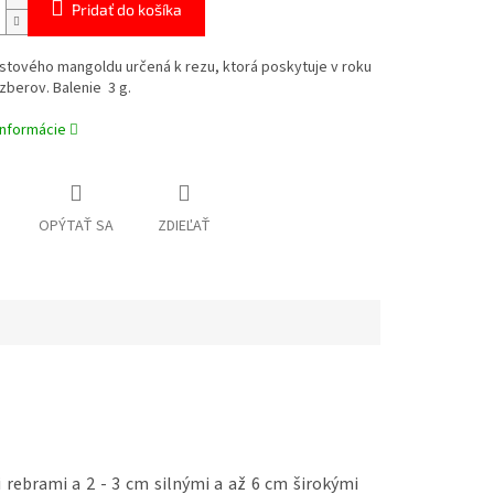
Pridať do košíka
istového mangoldu určená k rezu, ktorá
poskytuje v roku
zberov. Balenie 3 g.
informácie
OPÝTAŤ SA
ZDIEĽAŤ
 rebrami a 2 - 3 cm silnými a až 6 cm širokými