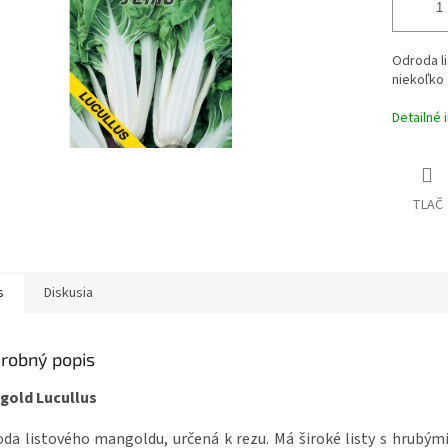
Odroda l
niekoľko 
Detailné 
TLAČ
s
Diskusia
robný popis
gold Lucullus
da listového mangoldu, určená k rezu. Má široké listy s hrubými