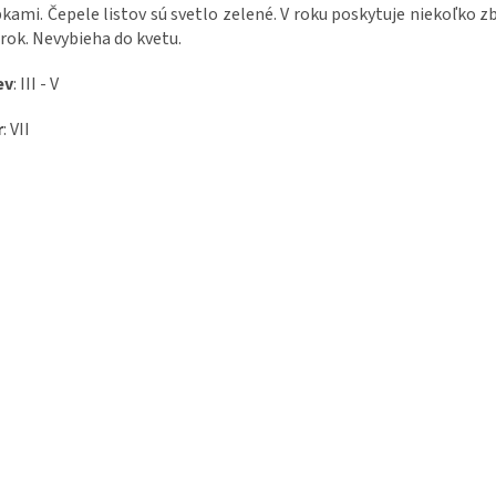
kami. Čepele listov sú svetlo zelené. V roku poskytuje niekoľko z
 rok. Nevybieha do kvetu.
ev
: III - V
r
: VII