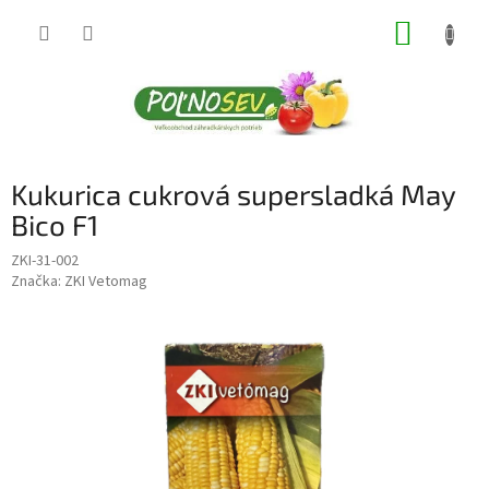
Prejsť
NÁKUP
na
obsah
KOŠÍK
Kukurica cukrová supersladká May
Bico F1
ZKI-31-002
Značka:
ZKI Vetomag