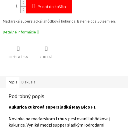
Pridať do košíka
Maďarská supersladká lahôdková kukurica. Balenie cca 50 semien.
Detailné informácie
OPÝTAŤ SA
ZDIEĽAŤ
Popis
Diskusia
Podrobný popis
Kukurica cukrová supersladká May Bico F1
Novinka na maďarskom trhu v pestovaní lahôdkovej
kukurice. Vyniká medzi supper sladkými odrodami