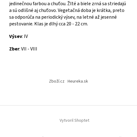
jedinečnou farbou a chuťou. Žlté a biele zrná sa striedajú
a sú odlišné aj chuťovo. Vegetačná doba je krátka, preto
sa odporúča na periodický výsev, na letné až jesenné
pestovanie. Klas je dlhý cca 20 - 22 cm.
Výsev
: IV
Zber
: VII - VIII
Z
á
Zboží.cz
Heureka.sk
p
ä
t
i
e
Vytvoril Shoptet