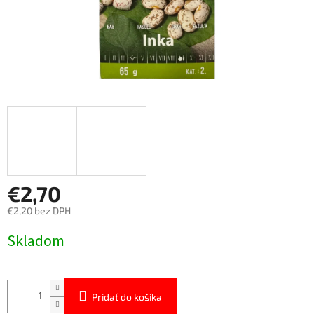
€2,70
€2,20 bez DPH
Jednotková
Skladom
cena:
Pridať do košíka