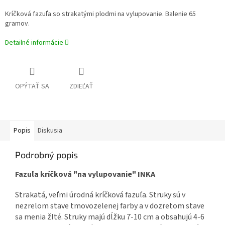
Kríčková fazuľa so strakatými plodmi na vylupovanie. Balenie 65
gramov.
Detailné informácie
OPÝTAŤ SA
ZDIEĽAŤ
Popis
Diskusia
Podrobný popis
Fazuľa kríčková "na vylupovanie" INKA
Strakatá, veľmi úrodná kríčková fazuľa. Struky sú v
nezrelom stave tmovozelenej farby a v dozretom stave
sa menia žlté. Struky majú dĺžku 7-10 cm a obsahujú 4-6