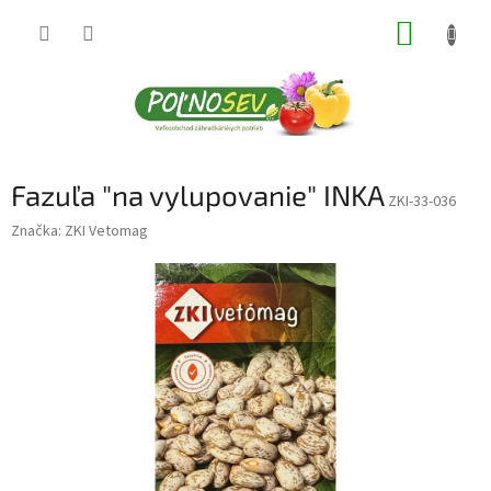
Prejsť
NÁKUP
na
obsah
KOŠÍK
Fazuľa "na vylupovanie" INKA
ZKI-33-036
Značka:
ZKI Vetomag