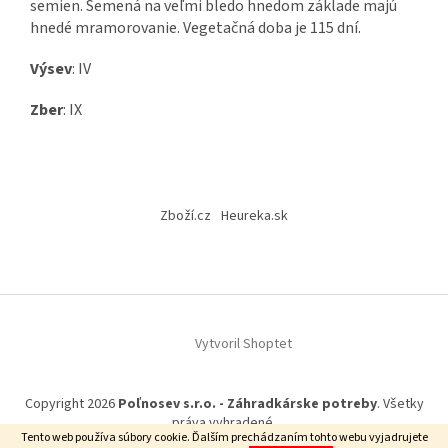
semien. Semená na veľmi bledo hnedom základe majú
hnedé mramorovanie. Vegetačná doba je 115 dní.
Výsev
: IV
Zber
: IX
Z
á
Zboží.cz
Heureka.sk
p
ä
t
i
e
Vytvoril Shoptet
Copyright 2026
Poľnosev s.r.o. - Záhradkárske potreby
. Všetky
práva vyhradené.
Tento web používa súbory cookie. Ďalším prechádzaním tohto webu vyjadrujete