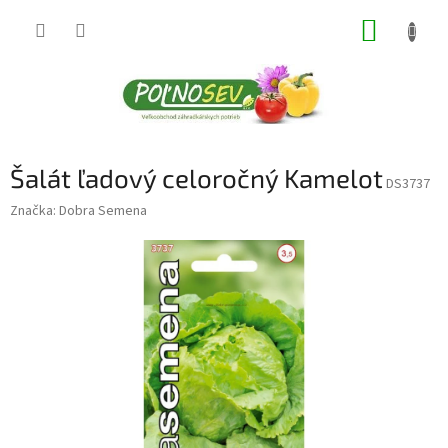
Prejsť
NÁKUP
na
obsah
KOŠÍK
Šalát ľadový celoročný Kamelot
DS3737
Značka:
Dobra Semena