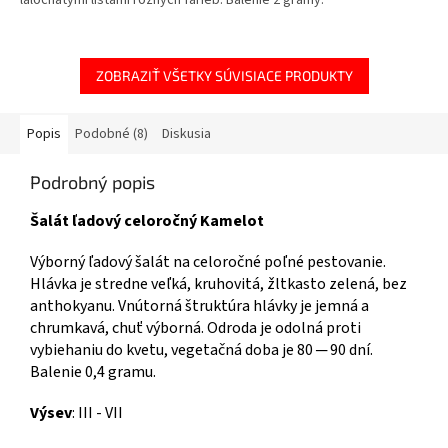
laločnatými listami rôznych farieb. Balenie 2 gramy.
ZOBRAZIŤ VŠETKY SÚVISIACE PRODUKTY
Popis
Podobné (8)
Diskusia
Podrobný popis
Šalát ľadový celoročný Kamelot
Výborný ľadový šalát na celoročné poľné pestovanie.
Hlávka je stredne veľká, kruhovitá, žltkasto zelená, bez
anthokyanu. Vnútorná štruktúra hlávky je jemná a
chrumkavá, chuť výborná. Odroda je odolná proti
vybiehaniu do kvetu, vegetačná doba je 80 ─ 90 dní.
Balenie 0,4 gramu.
Výsev
: III - VII