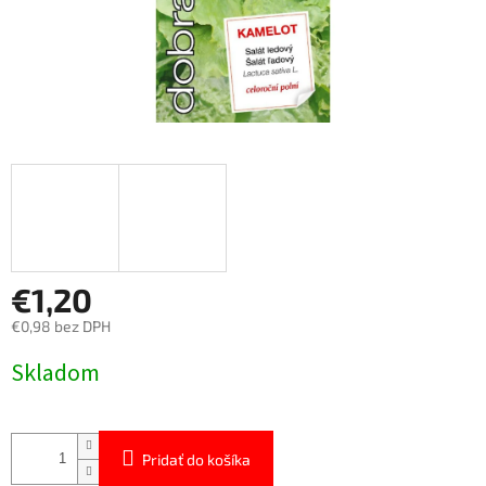
€1,20
€0,98 bez DPH
Jednotková
Skladom
cena:
Pridať do košíka