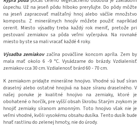
Kyprá pôda
počas celého vegetačného obdobia je základom
úspechu. Už na jeseň pôdu hlboko preryľujte. Do pôdy môžte
na jeseň zapracovať maštaľný hnoj alebo väčšie množstvo
kompostu. Z minerálnych hnojív môžete použiť napríklad
cererit. Miesto výsadby treba každý rok meniť, pretože pri
pestovaní zemiakov sa pôda veľmi vyčerpáva. Na rovnaké
miesto by ste sa mali vracať každé 4 roky.
Výsadba zemiakov
začína poväčšine koncom apríla. Zem by
mala mať okolo 6 -9 °C. Vysádzame do brázdy. Vzdialenisť
zemiakov cca 30 cm. Vzdialenosť brárd 60 - 70 cm.
K zemiakom pridajte minerálne hnojivo. Vhodné sú buď síran
draselný alebo ostatné hnojivá na baze síranu draselného. V
našej ponuke je kvalitné hnojivo na zemiaky, ktoré je
obohatené o horčík, pre vyšší obsah škrobu. Starým zvykom je
hnojiť zemiaky síranom amonným. Toto hnojivo však nie je
veľmi vhodné, kvôli vysokému obsahu dusíka. Tento dusík bude
hnať rastlinu do zelenej hmoty, nie do úrody.