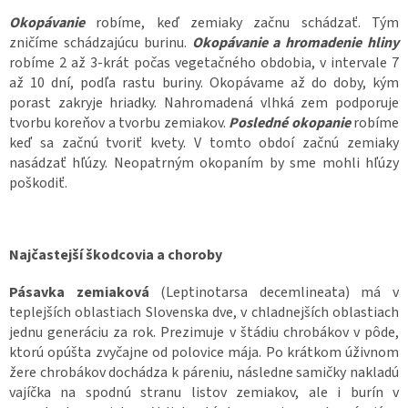
Okopávanie
robíme, keď zemiaky začnu schádzať. Tým
zničíme schádzajúcu burinu.
Okopávanie a hromadenie hliny
robíme 2 až 3-krát počas vegetačného obdobia, v intervale 7
až 10 dní, podľa rastu buriny. Okopávame až do doby, kým
porast zakryje hriadky. Nahromadená vlhká zem podporuje
tvorbu koreňov a tvorbu zemiakov.
Posledné okopanie
robíme
keď sa začnú tvoriť kvety. V tomto obdoí začnú zemiaky
nasádzať hľúzy. Neopatrným okopaním by sme mohli hľúzy
poškodiť.
Najčastejší škodcovia a choroby
Pásavka zemiaková
(Leptinotarsa decemlineata) má v
teplejších oblastiach Slovenska dve, v chladnejších oblastiach
jednu generáciu za rok. Prezimuje v štádiu chrobákov v pôde,
ktorú opúšta zvyčajne od polovice mája. Po krátkom úživnom
žere chrobákov dochádza k páreniu, následne samičky nakladú
vajíčka na spodnú stranu listov zemiakov, ale i burín v