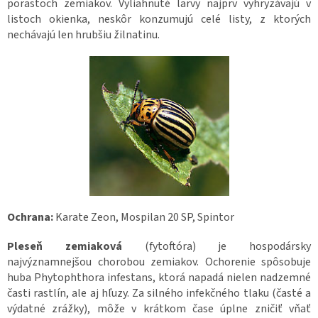
porastoch zemiakov. Vyliahnuté larvy najprv vyhryzávajú v
listoch okienka, neskôr konzumujú celé listy, z ktorých
nechávajú len hrubšiu žilnatinu.
Ochrana:
Karate Zeon, Mospilan 20 SP, Spintor
Pleseň zemiaková
(fytoftóra) je hospodársky
najvýznamnejšou chorobou zemiakov. Ochorenie spôsobuje
huba Phytophthora infestans, ktorá napadá nielen nadzemné
časti rastlín, ale aj hľuzy. Za silného infekčného tlaku (časté a
výdatné zrážky), môže v krátkom čase úplne zničiť vňať