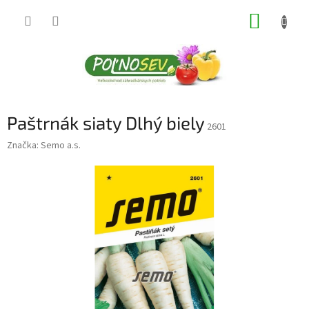
Prejsť
NÁKUP
na
obsah
KOŠÍK
Paštrnák siaty Dlhý biely
2601
Značka:
Semo a.s.