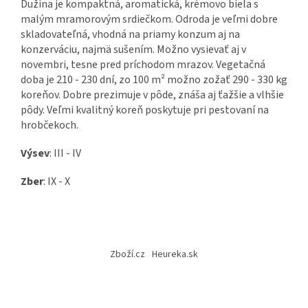
Dužina je kompaktná, aromatická, krémovo biela s
malým mramorovým srdiečkom. Odroda je veľmi dobre
skladovateľná, vhodná na priamy konzum aj na
konzerváciu, najmä sušením. Možno vysievať aj v
novembri, tesne pred príchodom mrazov. Vegetačná
doba je 210 - 230 dní, zo 100 m² možno zožať 290 - 330 kg
koreňov. Dobre prezimuje v pôde, znáša aj ťažšie a vlhšie
pôdy. Veľmi kvalitný koreň poskytuje pri pestovaní na
hrobčekoch.
Výsev
: III - IV
Zber
: IX - X
Z
á
Zboží.cz
Heureka.sk
p
ä
t