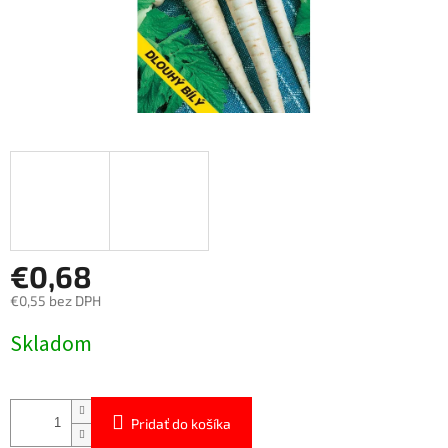
€0,68
€0,55 bez DPH
Jednotková
Skladom
cena:
Pridať do košíka