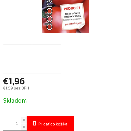
€1,96
€1,59 bez DPH
Jednotková
Skladom
cena:
Pridať do košíka