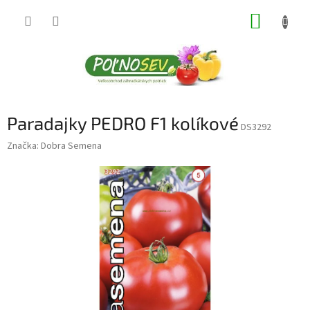
Prejsť
NÁKUP
na
obsah
KOŠÍK
Paradajky PEDRO F1 kolíkové
DS3292
Značka:
Dobra Semena