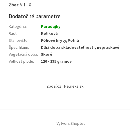
Zber
: VII - X
Dodatočné parametre
Kategória
:
Paradajky
Rast
:
Kolíková
Stanovište
:
Fóliové kryty/Poľná
Špecifikum
:
Dlhá doba skladovateľnosti, nepraskavé
Vegetačná doba
:
Skoré
Veľkosť plodu
:
120 - 135 gramov
Z
á
Zboží.cz
Heureka.sk
p
ä
t
i
e
Vytvoril Shoptet