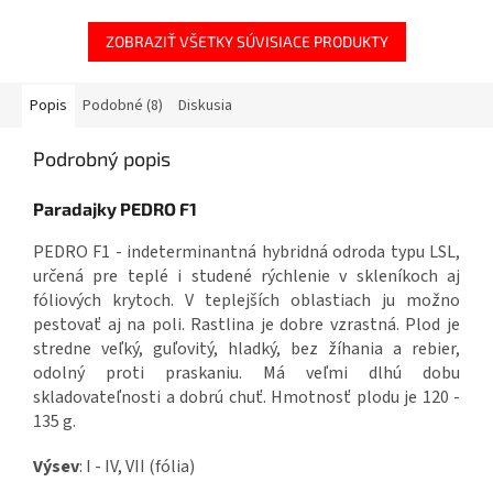
ZOBRAZIŤ VŠETKY SÚVISIACE PRODUKTY
Popis
Podobné (8)
Diskusia
Podrobný popis
Paradajky PEDRO F1
PEDRO F1 - indeterminantná hybridná odroda typu LSL,
určená pre teplé i studené rýchlenie v skleníkoch aj
fóliových krytoch. V teplejších oblastiach ju možno
pestovať aj na poli. Rastlina je dobre vzrastná. Plod je
stredne veľký, guľovitý, hladký, bez žíhania a rebier,
odolný proti praskaniu. Má veľmi dlhú dobu
skladovateľnosti a dobrú chuť. Hmotnosť plodu je 120 -
135 g.
Výsev
: I - IV, VII (fólia)