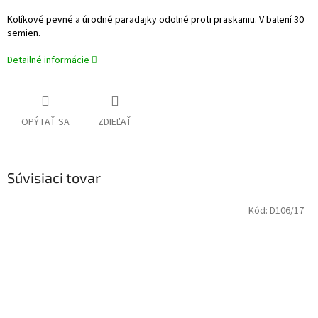
Kolíkové pevné a úrodné paradajky
odolné proti praskaniu. V balení 30
semien.
Detailné informácie
OPÝTAŤ SA
ZDIEĽAŤ
Súvisiaci tovar
Kód:
D106/17