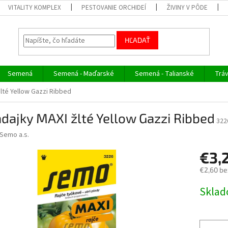
VITALITY KOMPLEX
PESTOVANIE ORCHIDEÍ
ŽIVINY V PÔDE
HĽADAŤ
Semená
Semená - Maďarské
Semená - Talianské
Trá
lté Yellow Gazzi Ribbed
dajky MAXI žlté Yellow Gazzi Ribbed
322
Semo a.s.
€3,
€2,60 be
Jednotk
Skla
cena: