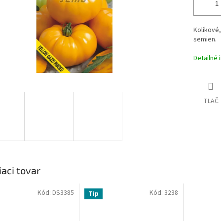
Kolíkové,
semien.
Detailné 
TLAČ
iaci tovar
Kód:
DS3385
Kód:
3238
Tip