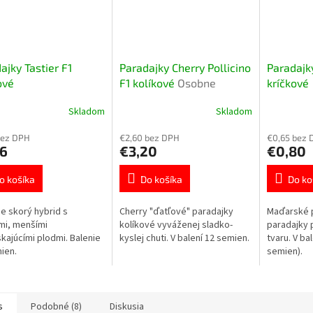
ajky Tastier F1
Paradajky Cherry Pollicino
Paradajk
ové
F1 kolíkové
Osobne
kríčkové
pestované
Skladom
Skladom
bez DPH
€2,60 bez DPH
€0,65 bez 
96
€3,20
€0,80
o košíka
Do košíka
Do ko
e skorý hybrid s
Cherry "ďatľové" paradajky
Maďarské 
mi, menšími
kolíkové vyváženej sladko-
paradajky
kajúcími plodmi. Balenie
kyslej chuti. V balení 12 semien.
tvaru. V ba
ien.
semien).
s
Podobné (8)
Diskusia