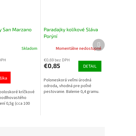
y San Marzano
Paradajky kolíkové Sláva
Porýní
Ďalší
produkt
Skladom
Momentálne nedostupné
DPH
€0,69 bez DPH
€0,85
DETAIL
šíka
Poloneskorá veľmi úrodná
odroda, vhodná pre poľné
pestovanie. Balenie 0,4 gramu.
poloskoré kríčkové
 podlhovastého
lení 0,5g (cca 100