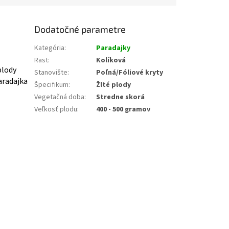
Dodatočné parametre
Kategória
:
Paradajky
Rast
:
Kolíková
plody
Stanovište
:
Poľná/Fóliové kryty
aradajka
Špecifikum
:
Žlté plody
Vegetačná doba
:
Stredne skorá
Veľkosť plodu
:
400 - 500 gramov