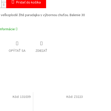
Pridať do košíka
 veľkoplodé žlté paradajka s výbornou chuťou. Balenie 30
informácie
OPÝTAŤ SA
ZDIEĽAŤ
Kód:
131039
Kód:
Z3223