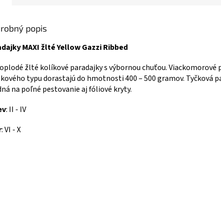
robný popis
dajky MAXI žlté Yellow Gazzi Ribbed
oplodé žlté kolíkové paradajky s výbornou chuťou. Viackomorové 
ekového typu dorastajú do hmotnosti 400 – 500 gramov. Tyčková p
ná na poľné pestovanie aj fóliové kryty.
ev
: II - IV
r
: VI - X