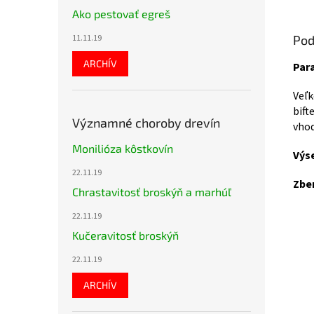
Ako pestovať egreš
11.11.19
Pod
ARCHÍV
Para
Veľk
bift
Významné choroby drevín
vhod
Monilióza kôstkovín
Výs
22.11.19
Zbe
Chrastavitosť broskýň a marhúľ
22.11.19
Kučeravitosť broskýň
22.11.19
ARCHÍV