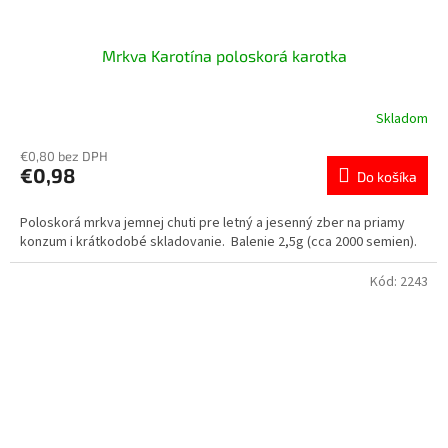
Mrkva Karotína poloskorá karotka
Skladom
€0,80 bez DPH
€0,98
Do košíka
Poloskorá mrkva jemnej chuti pre letný a jesenný zber na priamy
konzum i krátkodobé skladovanie. Balenie 2,5g (cca 2000 semien).
Kód:
2243