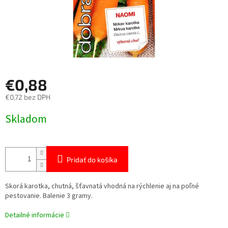
€0,88
€0,72 bez DPH
Jednotková
Skladom
cena:
Pridať do košíka
Skorá karotka, chutná, šťavnatá vhodná na rýchlenie aj na poľné
pestovanie. Balenie 3 gramy.
Detailné informácie