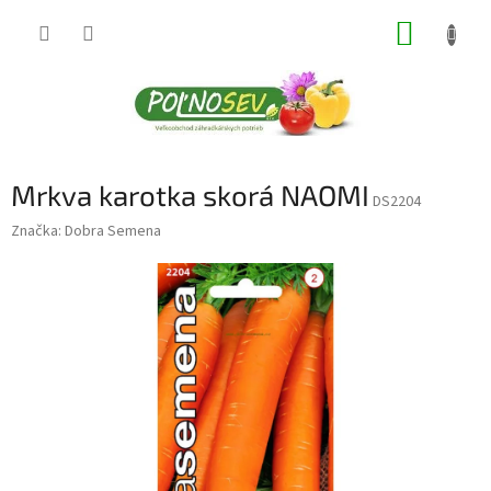
Prejsť
NÁKUP
na
obsah
KOŠÍK
Mrkva karotka skorá NAOMI
DS2204
Značka:
Dobra Semena