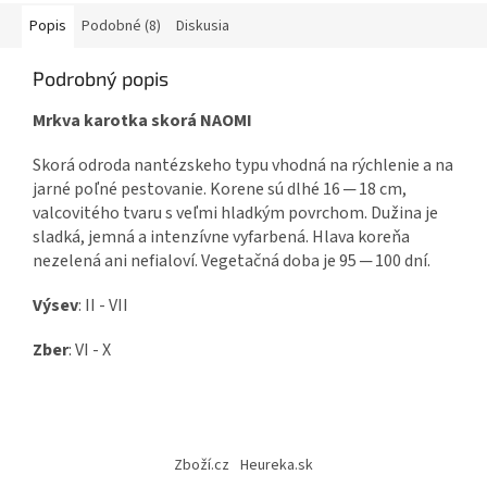
Popis
Podobné (8)
Diskusia
Podrobný popis
Mrkva karotka skorá NAOMI
Skorá odroda nantézskeho typu vhodná na rýchlenie a na
jarné poľné pestovanie. Korene sú dlhé 16 ─ 18 cm,
valcovitého tvaru s veľmi hladkým povrchom. Dužina je
sladká, jemná a intenzívne vyfarbená. Hlava koreňa
nezelená ani nefialoví. Vegetačná doba je 95 ─ 100 dní.
Výsev
: II - VII
Zber
: VI - X
Z
á
Zboží.cz
Heureka.sk
p