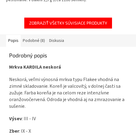
pestovanie. V balení 1,5 g (cca 1200 semien).
ZOBRAZIŤ VŠETKY SÚVISIACE PRODUKTY
Popis
Podobné (8)
Diskusia
Podrobný popis
Mrkva KARDILA neskorá
Neskorá, veľmi výnosná mrkva typu Flakee vhodná na
zimné skladovanie. Koreň je valcovitý, v dolnej časti sa
zužuje. Farba koreňa je na celom reze intenzívne
oranžovočervená. Odroda je vhodná aj na zmrazovanie a
sušenie.
Výsev
: III - IV
Zber
: IX - X