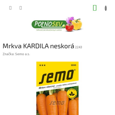
Prejsť
NÁKUP
na
obsah
KOŠÍK
Mrkva KARDILA neskorá
2243
Značka:
Semo a.s.