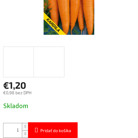
€1,20
€0,98 bez DPH
Jednotková
Skladom
cena:
Pridať do košíka