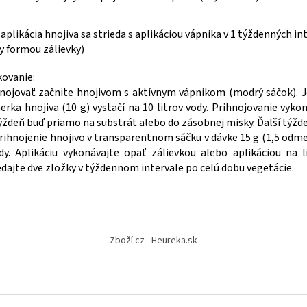
 aplikácia hnojiva sa strieda s aplikáciou vápnika v 1 týždenných i
y formou zálievky)
ovanie:
nojovať začnite hnojivom s aktívnym vápnikom (modrý sáčok). 
rka hnojiva (10 g) vystačí na 10 litrov vody. Prihnojovanie vykon
ýždeň buď priamo na substrát alebo do zásobnej misky. Ďalší týžd
rihnojenie hnojivo v transparentnom sáčku v dávke 15 g (1,5 odme
dy. Aplikáciu vykonávajte opäť zálievkou alebo aplikáciou na l
edajte dve zložky v týždennom intervale po celú dobu vegetácie.
Zboží.cz
Heureka.sk