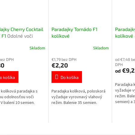
ajky Cherry Cocktail
Paradajky Tornádo F1
Paradajk
 F1
Odolné voči
kolíkové
kolíkové 
i
Skladom
Skladom
bez DPH
€1,79 bez DPH
od €7,48 b
80
€2,20
DPH
€9,2
od
o košíka
Do košíka
Paradajka 
vyžaduje v
 kolíková paradajka s
Paradajka kolíková, poloskorá
režim. Bal
u odolnosťou voči
vyžaduje vyrovnavý vlahový
semien) a 
. V balení 10 semien.
režim. Balenie 35 semien.
semien).