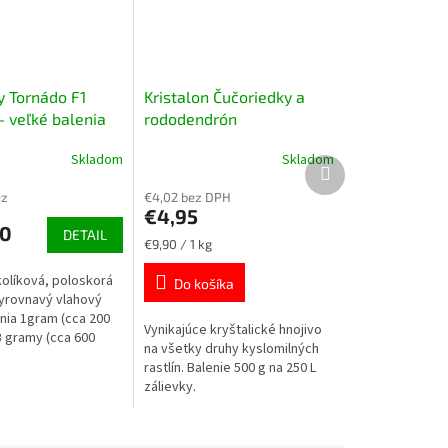
y Tornádo F1
Kristalon Čučoriedky a
- veľké balenia
rododendrón
Skladom
Skladom
Ďalší
produkt
ez
€4,02 bez DPH
€4,95
0
DETAIL
Jednotková
€9,90 / 1 kg
cena:
kolíková, poloskorá
Do košíka
yrovnavý vlahový
enia 1gram (cca 200
Vynikajúce kryštalické hnojivo
3 gramy (cca 600
na všetky druhy kyslomilných
rastlín. Balenie 500 g na 250 L
zálievky.