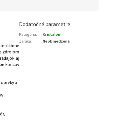
Dodatočné parametre
Kategória
:
Kristalon
Záruka
:
Neobmedzená
oré účinne
Je zdrojom
radajok aj
obe koncov
kroprvky a
ov
ór,