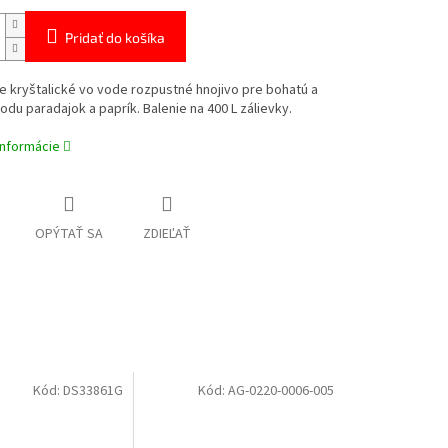
Pridať do košíka
e kryštalické vo vode rozpustné hnojivo pre bohatú a
odu paradajok a paprík. Balenie na 400 L zálievky.
informácie
OPÝTAŤ SA
ZDIEĽAŤ
Kód:
DS33861G
Kód:
AG-0220-0006-005