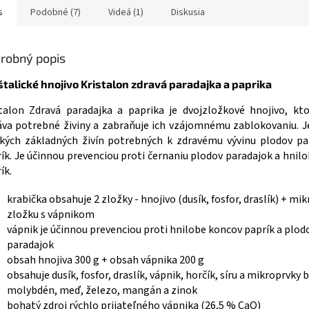
s
Podobné (7)
Videá (1)
Diskusia
robný popis
štalické hnojivo Kristalon zdravá paradajka a paprika
talon Zdravá paradajka a paprika je dvojzložkové hnojivo, kt
va potrebné živiny a zabraňuje ich vzájomnému zablokovaniu. 
kých základných živín potrebných k zdravému vývinu plodov pa
ík. Je účinnou prevenciou proti černaniu plodov paradajok a hnil
ík.
krabička obsahuje 2 zložky - hnojivo (dusík, fosfor, draslík) + mi
zložku s vápnikom
vápnik je účinnou prevenciou proti hnilobe koncov paprík a plod
paradajok
obsah hnojiva 300 g + obsah vápnika 200 g
obsahuje dusík, fosfor, draslík, vápnik, horčík, síru a mikroprvky b
molybdén, meď, železo, mangán a zinok
bohatý zdroj rýchlo prijateľného vápnika (26,5 % CaO)