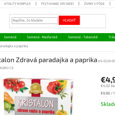
VITALITY KOMPLEX
PESTOVANIE ORCHIDEÍ
ŽIVINY V PÔDE
HĽADAŤ
Semená
Semená - Maďarské
Semená - Talianské
Trá
aradajka a paprika
talon Zdravá paradajka a paprika
AG-0220-0
AGRO CS
€4,
€4,02 b
Jednotk
€9,90 / 1
cena:
Skla