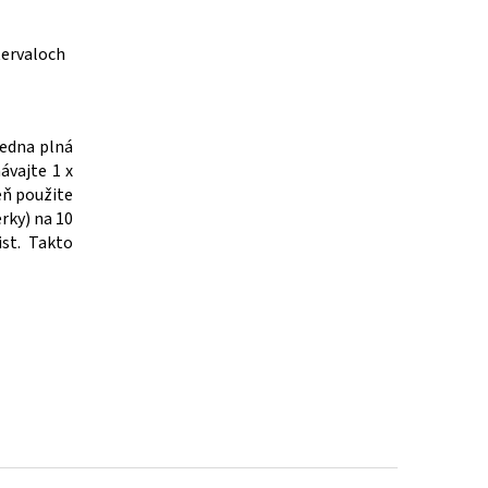
ntervaloch
Jedna plná
ávajte 1 x
eň použite
rky) na 10
ist. Takto