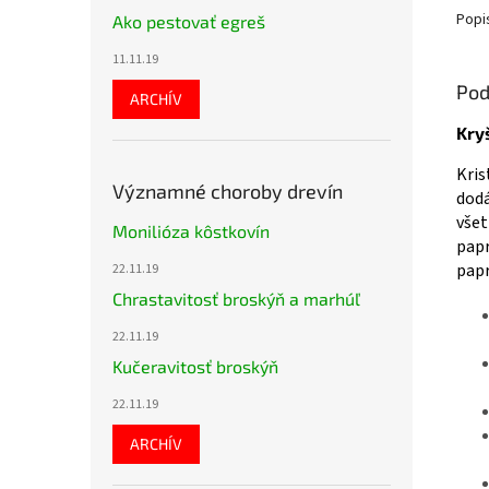
Popi
Ako pestovať egreš
11.11.19
Pod
ARCHÍV
Kry
Kris
Významné choroby drevín
dodá
všet
Monilióza kôstkovín
papr
papr
22.11.19
Chrastavitosť broskýň a marhúľ
22.11.19
Kučeravitosť broskýň
22.11.19
ARCHÍV