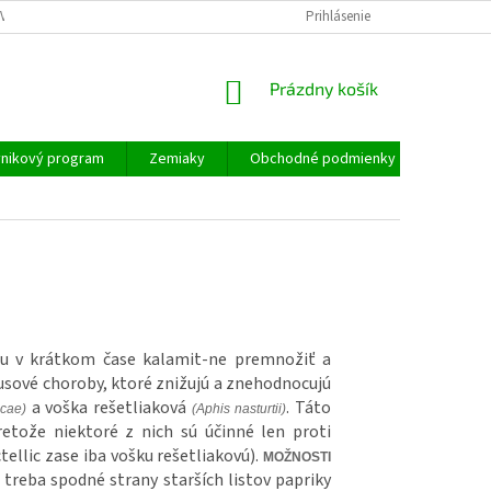
VYPESTUJTE SI BYLINKY DOMA
VÝŽIVA TRÁVNIKOV
Prihlásenie
VOŠKY NA PAPRI
NÁKUPNÝ
Prázdny košík
KOŠÍK
vnikový program
Zemiaky
Obchodné podmienky
Napíšt
ážu v krátkom čase kalamit-ne premnožiť a
rusové choroby, ktoré znižujú a znehodnocujú
a voška rešetliaková
. Táto
icae)
(Aphis nasturtii)
retože niektoré z nich sú účinné len proti
ellic zase iba vošku rešetliakovú).
MOŽNOSTI
 treba spodné strany starších listov papriky