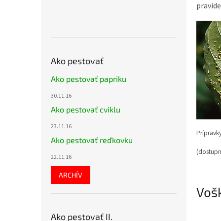
pravide
Ako pestovať
Ako pestovať papriku
30.11.16
Ako pestovať cviklu
23.11.16
Prípravky
Ako pestovať reďkovku
(dostupn
22.11.16
ARCHÍV
Vošk
Ako pestovať II.