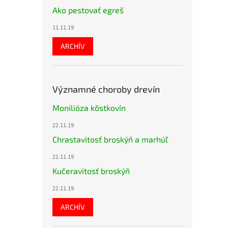
Ako pestovať egreš
11.11.19
ARCHÍV
Významné choroby drevín
Monilióza kôstkovín
22.11.19
Chrastavitosť broskýň a marhúľ
22.11.19
Kučeravitosť broskýň
22.11.19
ARCHÍV