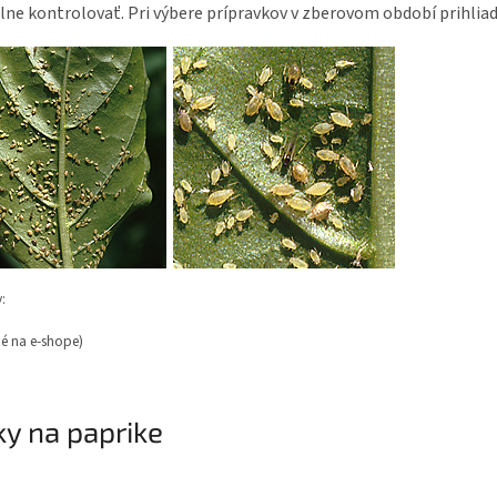
lne kontrolovať. Pri výbere prípravkov v zberovom období prihliad
:
é na e-shope)
y na paprike