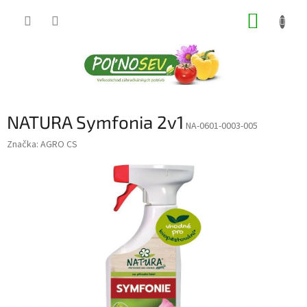
Prejsť
NÁKUP
na
obsah
KOŠÍK
NATURA Symfonia 2v1
NA-0601-0003-005
Značka:
AGRO CS