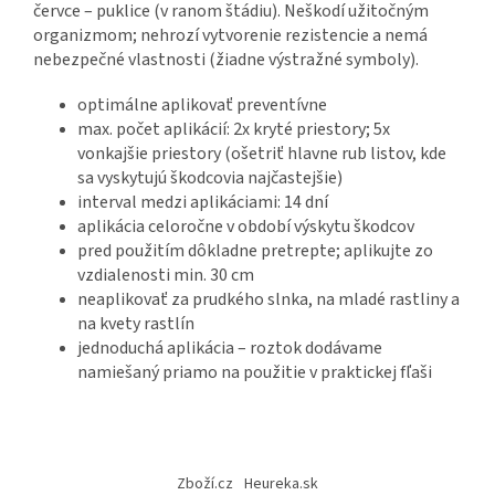
červce – puklice (v ranom štádiu). Neškodí užitočným
organizmom; nehrozí vytvorenie rezistencie a nemá
nebezpečné vlastnosti (žiadne výstražné symboly).
optimálne aplikovať preventívne
max. počet aplikácií: 2x kryté priestory; 5x
vonkajšie priestory (ošetriť hlavne rub listov, kde
sa vyskytujú škodcovia najčastejšie)
interval medzi aplikáciami: 14 dní
aplikácia celoročne v období výskytu škodcov
pred použitím dôkladne pretrepte; aplikujte zo
vzdialenosti min. 30 cm
neaplikovať za prudkého slnka, na mladé rastliny a
na kvety rastlín
jednoduchá aplikácia – roztok dodávame
namiešaný priamo na použitie v praktickej fľaši
Z
á
Zboží.cz
Heureka.sk